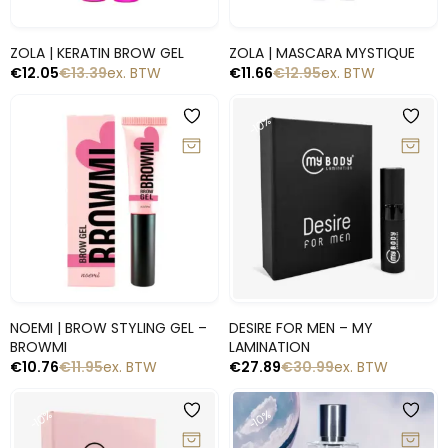
Snelle blik
Snelle blik
ZOLA | KERATIN BROW GEL
ZOLA | MASCARA MYSTIQUE
€
12.05
€
13.39
ex. BTW
€
11.66
€
12.95
ex. BTW
-10%
-10%
Snelle blik
Snelle blik
NOEMI | BROW STYLING GEL –
DESIRE FOR MEN – MY
BROWMI
LAMINATION
€
10.76
€
11.95
ex. BTW
€
27.89
€
30.99
ex. BTW
-10%
-10%