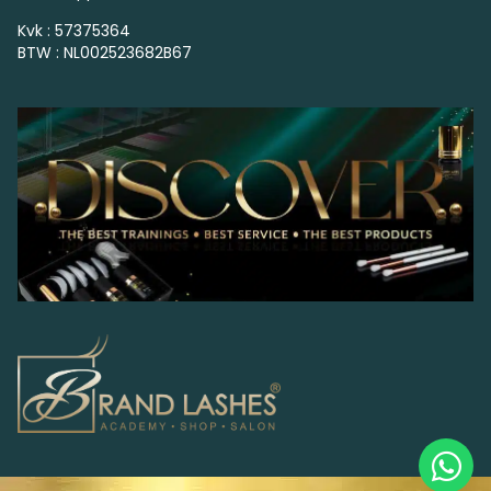
Kvk : 57375364
BTW : NL002523682B67