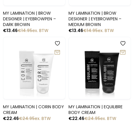
Snelle blik
Snelle blik
MY LAMINATION | BROW
MY LAMINATION | BROW
DESIGNER | EYEBROWPEN –
DESIGNER | EYEBROWPEN –
DARK BROWN
MEDIUM BROWN
€
13.46
€
14.95
ex. BTW
€
13.46
€
14.95
ex. BTW
-10%
-10%
Snelle blik
Snelle blik
MY LAMINATION | CORIN BODY
MY LAMINATION | EQUILIBRE
CREAM
BODY CREAM
€
22.46
€
24.95
ex. BTW
€
22.46
€
24.95
ex. BTW