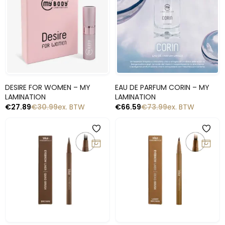
Snelle blik
Snelle blik
DESIRE FOR WOMEN – MY
EAU DE PARFUM CORIN – MY
LAMINATION
LAMINATION
€
27.89
€
30.99
ex. BTW
€
66.59
€
73.99
ex. BTW
-10%
-10%