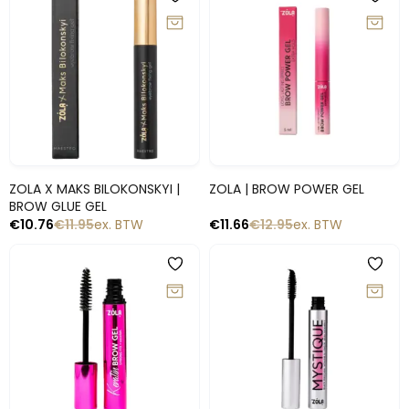
-10%
-10%
Snelle blik
Snelle blik
ZOLA X MAKS BILOKONSKYI |
ZOLA | BROW POWER GEL
BROW GLUE GEL
€
10.76
€
11.95
ex. BTW
€
11.66
€
12.95
ex. BTW
-10%
-10%