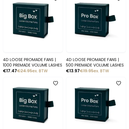
-30%
-30%
Snelle blik
Snelle blik
4D LOOSE PROMADE FANS |
4D LOOSE PROMADE FANS |
1000 PREMADE VOLUME LASHES
500 PREMADE VOLUME LASHES
€
17.47
€
24.95
ex. BTW
€
13.97
€
19.95
ex. BTW
-30%
-30%