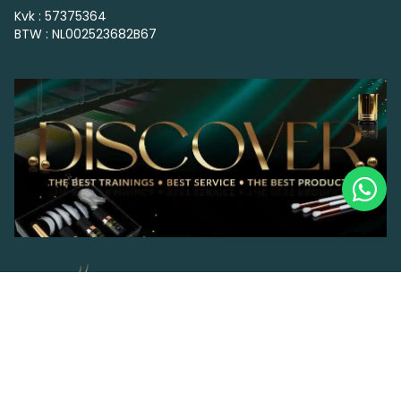
Kvk : 57375364
BTW : NL002523682B67