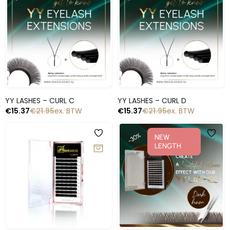
Snelle blik
Snelle blik
YY LASHES – CURL C
YY LASHES – CURL D
€
15.37
€
21.95
ex. BTW
€
15.37
€
21.95
ex. BTW
-50%
-30%
NEW
LENGTH