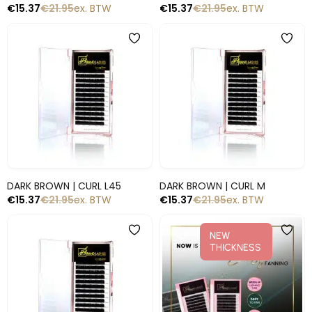
€
15.37
€
21.95
ex. BTW
€
15.37
€
21.95
ex. BTW
-30%
-30%
Snelle blik
Snelle blik
DARK BROWN | CURL L45
DARK BROWN | CURL M
€
15.37
€
21.95
ex. BTW
€
15.37
€
21.95
ex. BTW
-30%
-30%
NEW
THICKNESS