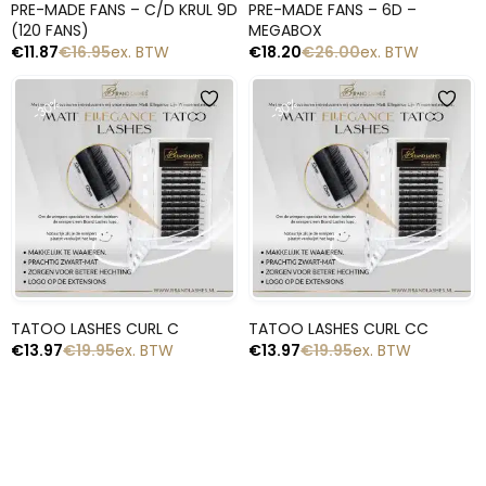
PRE-MADE FANS – C/D KRUL 9D
PRE-MADE FANS – 6D –
(120 FANS)
MEGABOX
€
11.87
€
16.95
ex. BTW
€
18.20
€
26.00
ex. BTW
-30%
-30%
Snelle blik
Snelle blik
TATOO LASHES CURL C
TATOO LASHES CURL CC
€
13.97
€
19.95
ex. BTW
€
13.97
€
19.95
ex. BTW
1
2
→