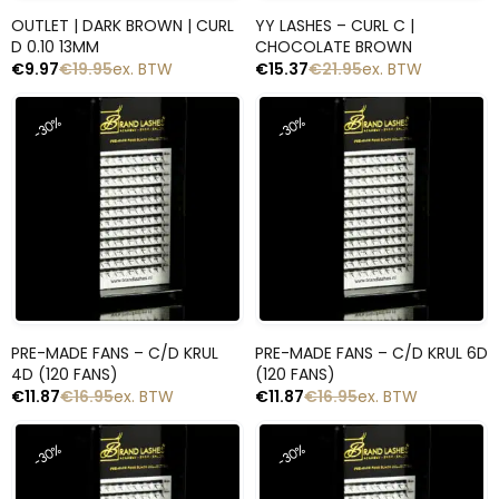
Snelle blik
Snelle blik
OUTLET | DARK BROWN | CURL
YY LASHES – CURL C |
D 0.10 13MM
CHOCOLATE BROWN
€
9.97
€
19.95
ex. BTW
€
15.37
€
21.95
ex. BTW
-30%
-30%
Snelle blik
Snelle blik
PRE-MADE FANS – C/D KRUL
PRE-MADE FANS – C/D KRUL 6D
4D (120 FANS)
(120 FANS)
€
11.87
€
16.95
ex. BTW
€
11.87
€
16.95
ex. BTW
-30%
-30%