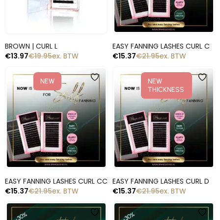
Snelle blik
Snelle blik
BROWN | CURL L
EASY FANNING LASHES CURL C
€
13.97
€
19.95
ex. BTW
€
15.37
€
21.95
ex. BTW
-30%
-30%
NEW
NEW
THICKNESS
Snelle blik
Snelle blik
EASY FANNING LASHES CURL CC
EASY FANNING LASHES CURL D
€
15.37
€
21.95
ex. BTW
€
15.37
€
21.95
ex. BTW
-30%
-30%