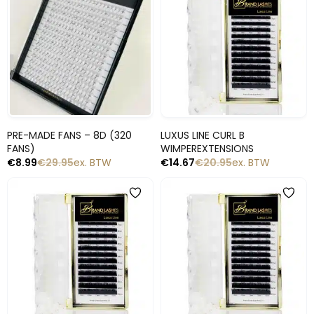
Snelle blik
Snelle blik
PRE-MADE FANS – 8D (320
LUXUS LINE CURL B
FANS)
WIMPEREXTENSIONS
€
8.99
€
29.95
ex. BTW
€
14.67
€
20.95
ex. BTW
-30%
-30%