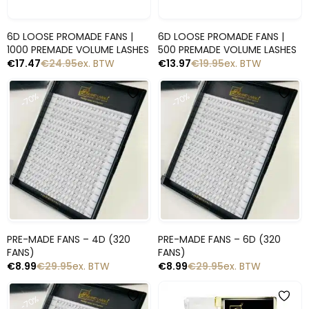
Snelle blik
Snelle blik
6D LOOSE PROMADE FANS |
6D LOOSE PROMADE FANS |
1000 PREMADE VOLUME LASHES
500 PREMADE VOLUME LASHES
€
17.47
€
24.95
ex. BTW
€
13.97
€
19.95
ex. BTW
-70%
-70%
Snelle blik
Snelle blik
PRE-MADE FANS – 4D (320
PRE-MADE FANS – 6D (320
FANS)
FANS)
€
8.99
€
29.95
ex. BTW
€
8.99
€
29.95
ex. BTW
-70%
-30%