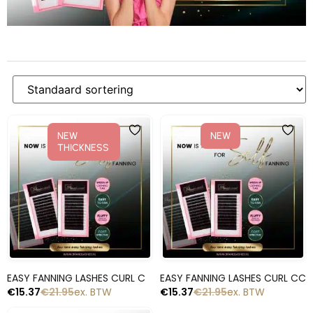
-30%
-30%
NEW
NEW
THICKNESS
Snelle blik
Snelle blik
EASY FANNING LASHES CURL C
EASY FANNING LASHES CURL CC
€
15.37
€
21.95
ex. BTW
€
15.37
€
21.95
ex. BTW