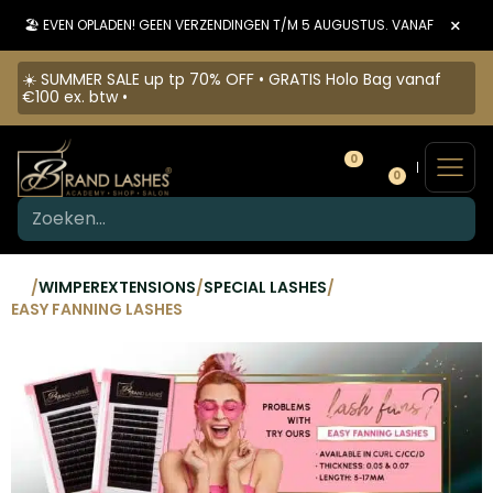
×
🏖️ EVEN OPLADEN! GEEN VERZENDINGEN T/M 5 AUGUSTUS. VANAF 6 AUGU
☀️ SUMMER SALE up tp 70% OFF • GRATIS Holo Bag vanaf
€100 ex. btw •
0
0
/
WIMPEREXTENSIONS
/
SPECIAL LASHES
/
EASY FANNING LASHES