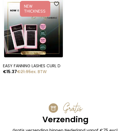
-30%
NEW
THICKNESS
Snelle blik
EASY FANNING LASHES CURL D
€
15.37
€
21.95
ex. BTW
Gratis
Verzending
Gratis verzending binnen Nederland vanaf €75 excl.