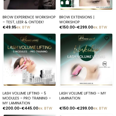
Snelle blik
Snelle blik
BROW EXPERIENCE WORKSHOP
BROW EXTENSIONS |
– TEST, LEER & ONTDEK!
WORKSHOP
€
49.95
ex. BTW
€
150.00
-
€
299.00
ex. BTW
Snelle blik
Snelle blik
LASH VOLUME LIFTING – 5
LASH VOLUME LIFTING – MY
MODULES – PRO TRAINING –
LAMINATION
MY LAMINATION
€
200.00
-
€
445.00
ex. BTW
€
150.00
-
€
299.00
ex. BTW