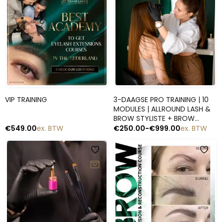
Snelle blik
Snelle blik
VIP TRAINING
3-DAAGSE PRO TRAINING | 10
MODULES | ALLROUND LASH &
BROW STYLISTE + BROW
EXTENSIONS
€
549.00
ex. BTW
€
250.00
-
€
999.00
ex. BTW