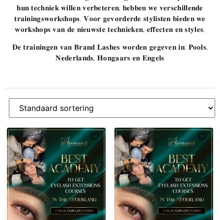
𝐡𝐮𝐧 𝐭𝐞𝐜𝐡𝐧𝐢𝐞𝐤 𝐰𝐢𝐥𝐥𝐞𝐧 𝐯𝐞𝐫𝐛𝐞𝐭𝐞𝐫𝐞𝐧, 𝐡𝐞𝐛𝐛𝐞𝐧 𝐰𝐞 𝐯𝐞𝐫𝐬𝐜𝐡𝐢𝐥𝐥𝐞𝐧𝐝𝐞
𝐭𝐫𝐚𝐢𝐧𝐢𝐧𝐠𝐬𝐰𝐨𝐫𝐤𝐬𝐡𝐨𝐩𝐬. 𝐕𝐨𝐨𝐫 𝐠𝐞𝐯𝐨𝐫𝐝𝐞𝐫𝐝𝐞 𝐬𝐭𝐲𝐥𝐢𝐬𝐭𝐞𝐧 𝐛𝐢𝐞𝐝𝐞𝐧 𝐰𝐞
𝐰𝐨𝐫𝐤𝐬𝐡𝐨𝐩𝐬 𝐯𝐚𝐧 𝐝𝐞 𝐧𝐢𝐞𝐮𝐰𝐬𝐭𝐞 𝐭𝐞𝐜𝐡𝐧𝐢𝐞𝐤𝐞𝐧, 𝐞𝐟𝐟𝐞𝐜𝐭𝐞𝐧 𝐞𝐧 𝐬𝐭𝐲𝐥𝐞𝐬.
𝐃𝐞 𝐭𝐫𝐚𝐢𝐧𝐢𝐧𝐠𝐞𝐧 𝐯𝐚𝐧 𝐁𝐫𝐚𝐧𝐝 𝐋𝐚𝐬𝐡𝐞𝐬 𝐰𝐨𝐫𝐝𝐞𝐧 𝐠𝐞𝐠𝐞𝐯𝐞𝐧 𝐢𝐧: 𝐏𝐨𝐨𝐥𝐬,
𝐍𝐞𝐝𝐞𝐫𝐥𝐚𝐧𝐝𝐬, 𝐇𝐨𝐧𝐠𝐚𝐚𝐫𝐬 𝐞𝐧 𝐄𝐧𝐠𝐞𝐥𝐬