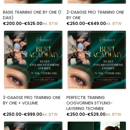
Snelle blik
Snelle blik
BASIS TRAINING ONE BY ONE (1
2-DAAGSE PRO TRAINING ONE
DAG)
BY ONE
€
200.00
-
€
525.00
ex. BTW
€
250.00
-
€
649.00
ex. BTW
Snelle blik
Snelle blik
3-DAAGSE PRO TRAINING ONE
PERFECTIE TRAINING
BY ONE + VOLUME
OOGVORMEN STYLING-
LAYERING TECHNIEK
€
250.00
-
€
999.00
ex. BTW
€
250.00
-
€
529.00
ex. BTW