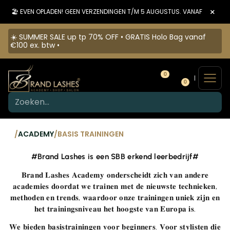
×
🏖️ EVEN OPLADEN! GEEN VERZENDINGEN T/M 5 AUGUSTUS. VANAF 6 AUGU
☀️ SUMMER SALE up tp 70% OFF • GRATIS Holo Bag vanaf
€100 ex. btw •
0
0
/
ACADEMY
/
BASIS TRAININGEN
#Brand Lashes is een SBB erkend leerbedrijf#
𝐁𝐫𝐚𝐧𝐝 𝐋𝐚𝐬𝐡𝐞𝐬 𝐀𝐜𝐚𝐝𝐞𝐦𝐲 𝐨𝐧𝐝𝐞𝐫𝐬𝐜𝐡𝐞𝐢𝐝𝐭 𝐳𝐢𝐜𝐡 𝐯𝐚𝐧 𝐚𝐧𝐝𝐞𝐫𝐞
𝐚𝐜𝐚𝐝𝐞𝐦𝐢𝐞𝐬 𝐝𝐨𝐨𝐫𝐝𝐚𝐭 𝐰𝐞 𝐭𝐫𝐚𝐢𝐧𝐞𝐧 𝐦𝐞𝐭 𝐝𝐞 𝐧𝐢𝐞𝐮𝐰𝐬𝐭𝐞 𝐭𝐞𝐜𝐡𝐧𝐢𝐞𝐤𝐞𝐧,
𝐦𝐞𝐭𝐡𝐨𝐝𝐞𝐧 𝐞𝐧 𝐭𝐫𝐞𝐧𝐝𝐬, 𝐰𝐚𝐚𝐫𝐝𝐨𝐨𝐫 𝐨𝐧𝐳𝐞 𝐭𝐫𝐚𝐢𝐧𝐢𝐧𝐠𝐞𝐧 𝐮𝐧𝐢𝐞𝐤 𝐳𝐢𝐣𝐧 𝐞𝐧
𝐡𝐞𝐭 𝐭𝐫𝐚𝐢𝐧𝐢𝐧𝐠𝐬𝐧𝐢𝐯𝐞𝐚𝐮 𝐡𝐞𝐭 𝐡𝐨𝐨𝐠𝐬𝐭𝐞 𝐯𝐚𝐧 𝐄𝐮𝐫𝐨𝐩𝐚 𝐢𝐬.
𝐖𝐞 𝐛𝐢𝐞𝐝𝐞𝐧 𝐛𝐚𝐬𝐢𝐬𝐭𝐫𝐚𝐢𝐧𝐢𝐧𝐠𝐞𝐧 𝐯𝐨𝐨𝐫 𝐛𝐞𝐠𝐢𝐧𝐧𝐞𝐫𝐬. 𝐕𝐨𝐨𝐫 𝐬𝐭𝐲𝐥𝐢𝐬𝐭𝐞𝐧 𝐝𝐢𝐞