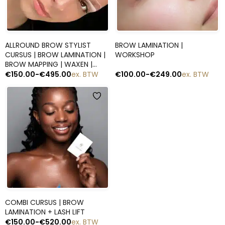
Snelle blik
Snelle blik
ALLROUND BROW STYLIST
BROW LAMINATION |
CURSUS | BROW LAMINATION |
WORKSHOP
BROW MAPPING | WAXEN |
VERVEN
€
150.00
-
€
495.00
ex. BTW
€
100.00
-
€
249.00
ex. BTW
Snelle blik
COMBI CURSUS | BROW
LAMINATION + LASH LIFT
€
150.00
-
€
520.00
ex. BTW