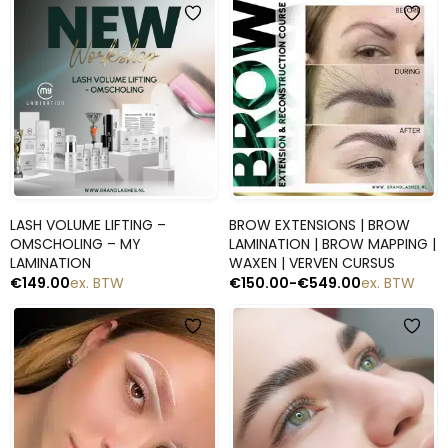
Snelle blik
Snelle blik
LASH VOLUME LIFTING –
BROW EXTENSIONS | BROW
OMSCHOLING – MY
LAMINATION | BROW MAPPING |
LAMINATION
WAXEN | VERVEN CURSUS
€
149.00
ex. BTW
€
150.00
-
€
549.00
ex. BTW