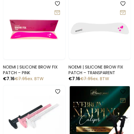
-10%
-10%
Snelle blik
Snelle blik
NOEMI | SILICONE BROW FIX
NOEMI | SILICONE BROW FIX
PATCH – PINK
PATCH – TRANSPARENT
€
7.16
€
7.95
ex. BTW
€
7.16
€
7.95
ex. BTW