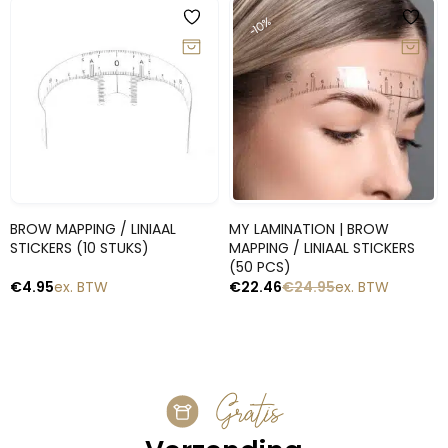
-10%
Snelle blik
Snelle blik
BROW MAPPING / LINIAAL
MY LAMINATION | BROW
STICKERS (10 STUKS)
MAPPING / LINIAAL STICKERS
(50 PCS)
€
4.95
ex. BTW
€
22.46
€
24.95
ex. BTW
Gratis