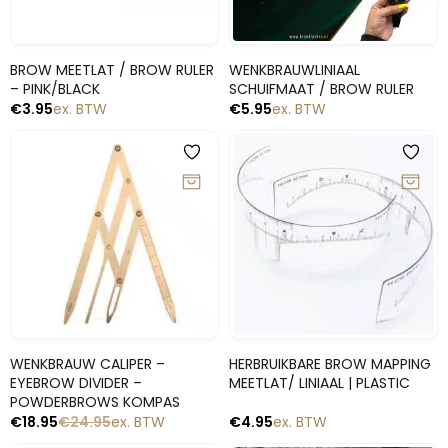
Snelle blik
Snelle blik
BROW MEETLAT / BROW RULER
WENKBRAUWLINIAAL
– PINK/BLACK
SCHUIFMAAT / BROW RULER
€
3.95
ex. BTW
€
5.95
ex. BTW
-24%
Snelle blik
Snelle blik
WENKBRAUW CALIPER –
HERBRUIKBARE BROW MAPPING
EYEBROW DIVIDER –
MEETLAT/ LINIAAL | PLASTIC
POWDERBROWS KOMPAS
€
18.95
€
24.95
ex. BTW
€
4.95
ex. BTW