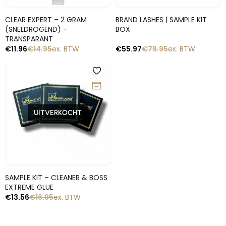
Snelle blik
Snelle blik
CLEAR EXPERT – 2 GRAM
BRAND LASHES | SAMPLE KIT
(SNELDROGEND) -
BOX
TRANSPARANT
€
11.96
€
14.95
ex. BTW
€
55.97
€
79.95
ex. BTW
-20%
UITVERKOCHT
Snelle blik
SAMPLE KIT – CLEANER & BOSS
EXTREME GLUE
€
13.56
€
16.95
ex. BTW