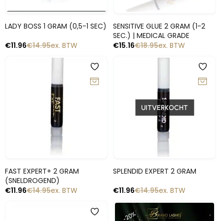
Snelle blik
Snelle blik
LADY BOSS 1 GRAM (0,5-1 SEC)
SENSITIVE GLUE 2 GRAM (1-2
SEC.) | MEDICAL GRADE
€
11.96
€
14.95
ex. BTW
€
15.16
€
18.95
ex. BTW
-20%
-20%
UITVERKOCHT
Snelle blik
Snelle blik
FAST EXPERT+ 2 GRAM
SPLENDID EXPERT 2 GRAM
(SNELDROGEND)
€
11.96
€
14.95
ex. BTW
€
11.96
€
14.95
ex. BTW
-20%
-20%