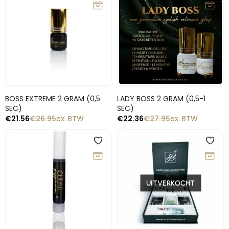
Snelle blik
Snelle blik
BOSS EXTREME 2 GRAM (0,5
LADY BOSS 2 GRAM (0,5-1
SEC)
SEC)
€
21.56
€
26.95
ex. BTW
€
22.36
€
27.95
ex. BTW
-20%
-30%
UITVERKOCHT