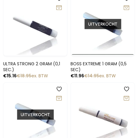
-20%
-20%
UITVERKOCHT
Snelle blik
Snelle blik
ULTRA STRONG 2 GRAM (0,1
BOSS EXTREME 1 GRAM (0,5
SEC.)
SEC)
€
15.16
€
18.95
ex. BTW
€
11.96
€
14.95
ex. BTW
-20%
-20%
UITVERKOCHT