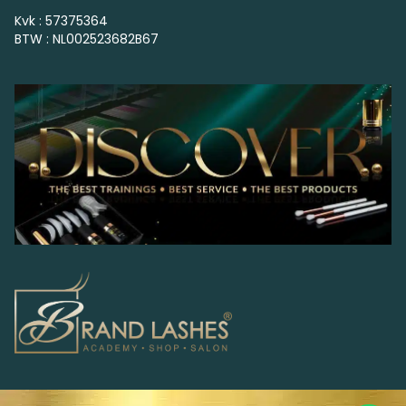
Kvk : 57375364
BTW : NL002523682B67