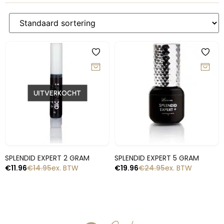
-20%
-20%
UITVERKOCHT
Snelle blik
Snelle blik
SPLENDID EXPERT 2 GRAM
SPLENDID EXPERT 5 GRAM
€
11.96
€
14.95
ex. BTW
€
19.96
€
24.95
ex. BTW