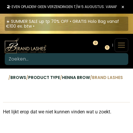
×
🏖️ EVEN OPLADEN! GEEN VERZENDINGEN T/M 5 AUGUSTUS. VANAF 6 AUGU
☀️ SUMMER SALE up tp 70% OFF • GRATIS Holo Bag vanaf
€100 ex. btw •
0
0
/
BROWS
/
PRODUCT TYPE
/
HENNA BROW
/
BRAND LASHES
Het lijkt erop dat we niet kunnen vinden wat u zoekt.