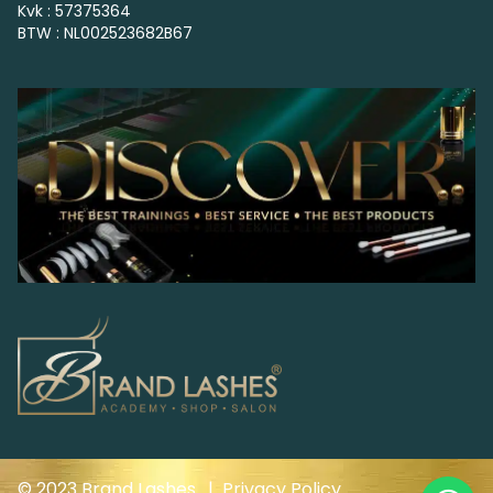
Kvk : 57375364
BTW : NL002523682B67
© 2023 Brand Lashes. |
Privacy Policy