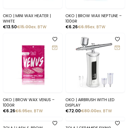
Snelle blik
Snelle blik
OKO | MINI WAX HEATER |
OKO | BROW WAX NEPTUNE –
WHITE
100GR
€
13.50
€
15.00
ex. BTW
€
6.26
€
6.95
ex. BTW
-10%
-10%
Snelle blik
Snelle blik
OKO | BROW WAX VENUS –
OKO | AIRBRUSH WITH LED
100GR
DISPLAY
€
6.26
€
6.95
ex. BTW
€
72.00
€
80.00
ex. BTW
-10%
-10%