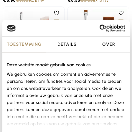
€
8.96
€
9.95
ex. BTW
€
8.96
€
9.95
ex. BTW
-10%
-10%
TOESTEMMING
DETAILS
OVER
Deze website maakt gebruik van cookies
Snelle blik
Snelle blik
We gebruiken cookies om content en advertenties te
OKO | ANGLED BRUSH 03 |
OKO | FLAT BRUSH 04
BLACK
personaliseren, om functies voor social media te bieden
€
8.96
€
9.95
ex. BTW
€
11.66
€
12.95
ex. BTW
en om ons websiteverkeer te analyseren. Ook delen we
informatie over uw gebruik van onze site met onze
partners voor social media, adverteren en analyse. Deze
-10%
-10%
partners kunnen deze gegevens combineren met andere
informatie die u aan ze heeft verstrekt of die ze hebben
verzameld op basis van uw gebruik van hun services.