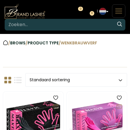
0
0
/
BROWS
/
PRODUCT TYPE
/
WENKBRAUWVERF
-15%
-15%