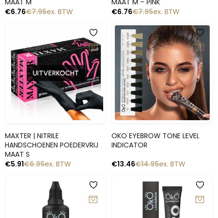
MAAT M
MAAT M – PINK
€
6.76
€
7.95
ex. BTW
€
6.76
€
7.95
ex. BTW
-10%
-15%
UITVERKOCHT
Snelle blik
Snelle blik
MAXTER | NITRILE
OKO EYEBROW TONE LEVEL
HANDSCHOENEN POEDERVRIJ
INDICATOR
MAAT S
€
5.91
€
6.95
ex. BTW
€
13.46
€
14.95
ex. BTW
-10%
-10%