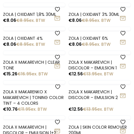
-10%
-10%
UITVERKOCHT
Snelle blik
Snelle blik
ZOLA | BROW THERAPY – 10
ZOLA | (01 LIGHT BROWN)
SACHETS X 1.5ML
HYBRID WENKBRAUW TINT MET
COLLAGEEN
€
12.83
€
14.25
ex. BTW
€
7.64
€
8.49
ex. BTW
-10%
-10%