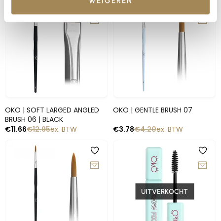
WEIGEREN
-10%
-10%
Snelle blik
Snelle blik
OKO | SOFT LARGED ANGLED
OKO | GENTLE BRUSH 07
BRUSH 06 | BLACK
€
11.66
€
12.95
ex. BTW
€
3.78
€
4.20
ex. BTW
-10%
-10%
UITVERKOCHT