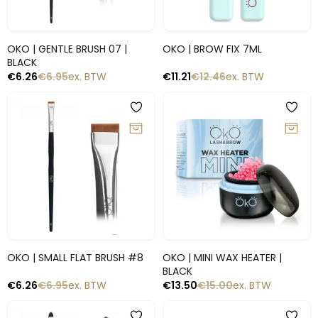
Snelle blik
Snelle blik
OKO | GENTLE BRUSH 07 |
OKO | BROW FIX 7ML
BLACK
€
6.26
€
6.95
ex. BTW
€
11.21
€
12.46
ex. BTW
-10%
-10%
Snelle blik
Snelle blik
OKO | SMALL FLAT BRUSH #8
OKO | MINI WAX HEATER |
BLACK
€
6.26
€
6.95
ex. BTW
€
13.50
€
15.00
ex. BTW