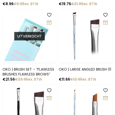
€
8.96
€
9.95
ex. BTW
€
19.76
€
21.95
ex. BTW
-10%
-10%
UITVERKOCHT
Snelle blik
Snelle blik
OKO | BRUSH SET – “FLAWLESS
OKO | LARGE ANGLED BRUSH 01
BRUSHES FLAWLESS BROWS”
€
21.56
€
23.95
ex. BTW
€
11.66
€
12.95
ex. BTW
-10%
-10%