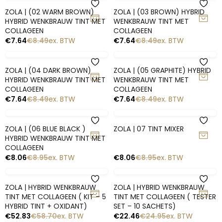
Snelle blik
Snelle blik
ZOLA | CERAMIDE FIXING
ZOLA | X ROMASHKA FIXING
CONCENTRATE 15ML
CERAMIDE CONCENTRATE IN
SACHET | 1.5 ML.
€
28.76
€
31.95
ex. BTW
€
3.56
€
3.95
ex. BTW
-10%
-10%
Snelle blik
Snelle blik
ZOLA | X ROMASHKA FIXING
ZOLA | BROW THERAPY – 1 X
CERAMIDE CONCENTRATE IN
1.5ML
SACHET | 10 X 1.5 ML.
€
35.55
€
39.50
ex. BTW
€
3.56
€
3.95
ex. BTW