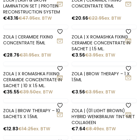
Snelle blik
Snelle blik
ZOLA | LASH & BROW
ZOLA | CERAMIDE FIXING
LAMINATION SET | PROTEIN
CONCENTRATE 10ML
RECONSTRUCTION SYSTEM
€
43.16
€
47.95
ex. BTW
€
20.66
€
22.95
ex. BTW
-10%
-10%