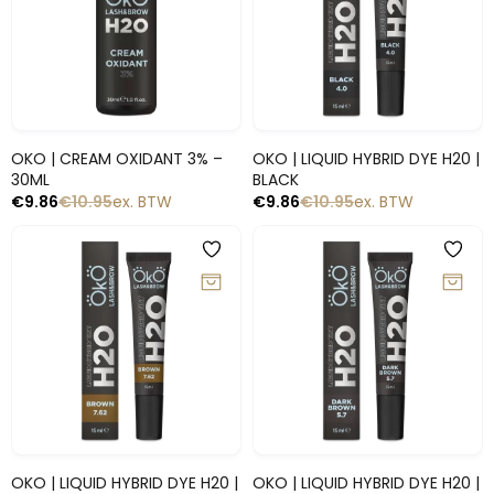
Snelle blik
Snelle blik
OKO | CREAM OXIDANT 3% –
OKO | LIQUID HYBRID DYE H20 |
30ML
BLACK
€
9.86
€
10.95
ex. BTW
€
9.86
€
10.95
ex. BTW
-10%
-10%
Snelle blik
Snelle blik
OKO | LIQUID HYBRID DYE H20 |
OKO | LIQUID HYBRID DYE H20 |