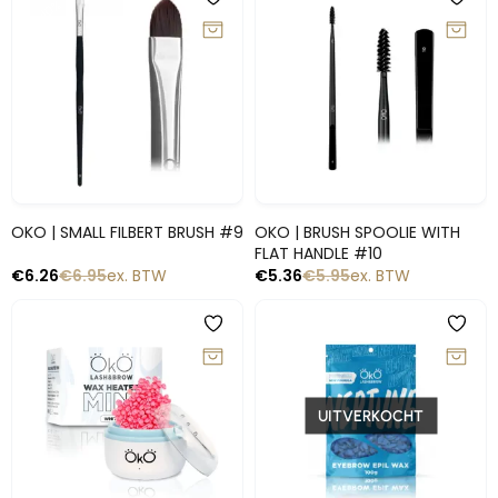
-10%
-10%
Snelle blik
Snelle blik
OKO | SMALL FILBERT BRUSH #9
OKO | BRUSH SPOOLIE WITH
FLAT HANDLE #10
€
6.26
€
6.95
ex. BTW
€
5.36
€
5.95
ex. BTW
-10%
-10%
UITVERKOCHT