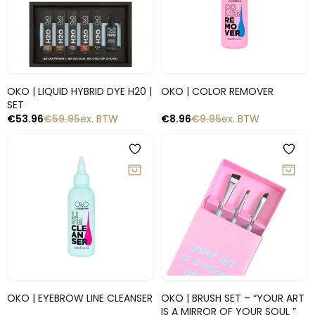
Snelle blik
Snelle blik
OKO | LIQUID HYBRID DYE H20 |
OKO | COLOR REMOVER
SET
€
53.96
€
59.95
ex. BTW
€
8.96
€
9.95
ex. BTW
-10%
-10%
Snelle blik
Snelle blik
OKO | EYEBROW LINE CLEANSER
OKO | BRUSH SET – “YOUR ART
IS A MIRROR OF YOUR SOUL ”