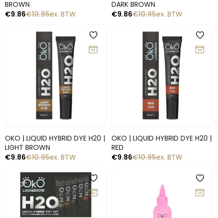
BROWN
DARK BROWN
€
9.86
€
10.95
ex. BTW
€
9.86
€
10.95
ex. BTW
-10%
-10%
Snelle blik
Snelle blik
OKO | LIQUID HYBRID DYE H20 |
OKO | LIQUID HYBRID DYE H20 |
LIGHT BROWN
RED
€
9.86
€
10.95
ex. BTW
€
9.86
€
10.95
ex. BTW
-10%
-10%