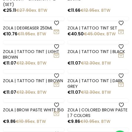
Snelle blik
Snelle blik
ZOLA | (02 WARM BROWN)
ZOLA | (03 BROWN) HYBRID
HYBRID WENKBRAUW TINT MET
WENKBRAUW TINT MET
COLLAGEEN
COLLAGEEN
€
7.64
€
8.49
ex. BTW
€
7.64
€
8.49
ex. BTW
-10%
-10%
UITVERKOCHT
UITVERKOCHT
Snelle blik
Snelle blik
ZOLA | (04 DARK BROWN)
ZOLA | (05 GRAPHITE) HYBRID
HYBRID WENKBRAUW TINT MET
WENKBRAUW TINT MET