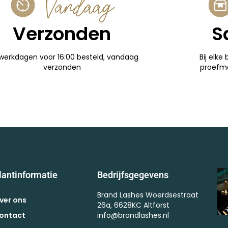
Vandaag
Verzonden
S
werkdagen voor 16:00 besteld, vandaag
Bij elke 
verzonden
proefm
lantinformatie
Bedrijfsgegevens
Brand Lashes Woerdsestraat
ver ons
26a, 6628KC Altforst
ontact
info@brandlashes.nl