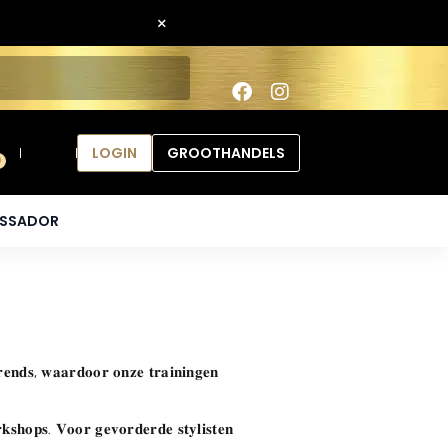
×
LOGIN
GROOTHANDELS
0
ASSADOR
𝐞𝐧𝐝𝐬, 𝐰𝐚𝐚𝐫𝐝𝐨𝐨𝐫 𝐨𝐧𝐳𝐞 𝐭𝐫𝐚𝐢𝐧𝐢𝐧𝐠𝐞𝐧
𝐫𝐤𝐬𝐡𝐨𝐩𝐬. 𝐕𝐨𝐨𝐫 𝐠𝐞𝐯𝐨𝐫𝐝𝐞𝐫𝐝𝐞 𝐬𝐭𝐲𝐥𝐢𝐬𝐭𝐞𝐧