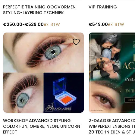
Snelle blik
Snelle b
PERFECTIE TRAINING OOGVORMEN
VIP TRAINING
STYLING-LAYERING TECHNIEK
€
250.00
-
€
529.00
ex. BTW
€
549.00
ex. BTW
Snelle blik
Snelle b
WORKSHOP ADVANCED STYLING
2-DAAGSE ADVANCE
COLOR FUN, OMBRE, NEON, UNICORN
WIMPEREXTENSIONS TR
EFFECT
20 TECHNIEKEN & STIJ