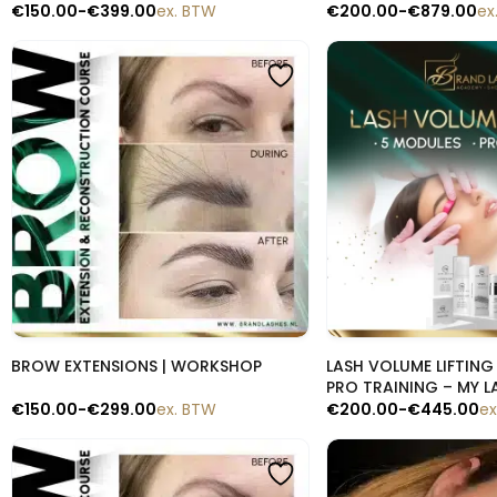
€
150.00
-
€
399.00
ex. BTW
€
200.00
-
€
879.00
ex
Snelle blik
Snelle b
BROW EXTENSIONS | WORKSHOP
LASH VOLUME LIFTING
PRO TRAINING – MY 
€
150.00
-
€
299.00
ex. BTW
€
200.00
-
€
445.00
ex