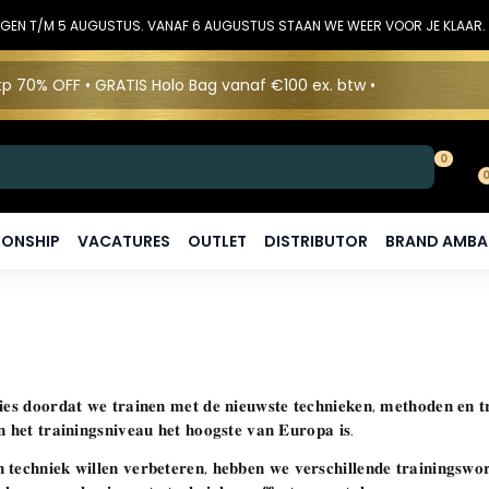
DINGEN T/M 5 AUGUSTUS. VANAF 6 AUGUSTUS STAAN WE WEER VOOR JE KLAAR.
p 70% OFF • GRATIS Holo Bag vanaf €100 ex. btw •
0
ONSHIP
VACATURES
OUTLET
DISTRIBUTOR
BRAND AMB
𝐬 𝐝𝐨𝐨𝐫𝐝𝐚𝐭 𝐰𝐞 𝐭𝐫𝐚𝐢𝐧𝐞𝐧 𝐦𝐞𝐭 𝐝𝐞 𝐧𝐢𝐞𝐮𝐰𝐬𝐭𝐞 𝐭𝐞𝐜𝐡𝐧𝐢𝐞𝐤𝐞𝐧, 𝐦𝐞𝐭𝐡𝐨𝐝𝐞𝐧 𝐞𝐧 𝐭
𝐧 𝐡𝐞𝐭 𝐭𝐫𝐚𝐢𝐧𝐢𝐧𝐠𝐬𝐧𝐢𝐯𝐞𝐚𝐮 𝐡𝐞𝐭 𝐡𝐨𝐨𝐠𝐬𝐭𝐞 𝐯𝐚𝐧 𝐄𝐮𝐫𝐨𝐩𝐚 𝐢𝐬.
 𝐭𝐞𝐜𝐡𝐧𝐢𝐞𝐤 𝐰𝐢𝐥𝐥𝐞𝐧 𝐯𝐞𝐫𝐛𝐞𝐭𝐞𝐫𝐞𝐧, 𝐡𝐞𝐛𝐛𝐞𝐧 𝐰𝐞 𝐯𝐞𝐫𝐬𝐜𝐡𝐢𝐥𝐥𝐞𝐧𝐝𝐞 𝐭𝐫𝐚𝐢𝐧𝐢𝐧𝐠𝐬𝐰𝐨