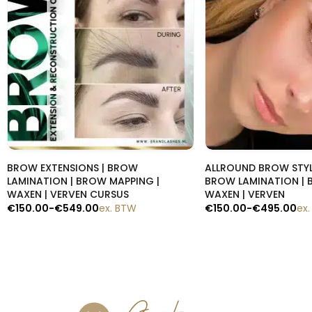
Snelle blik
Snelle b
BROW EXTENSIONS | BROW
ALLROUND BROW STYL
LAMINATION | BROW MAPPING |
BROW LAMINATION | 
WAXEN | VERVEN CURSUS
WAXEN | VERVEN
€
150.00
-
€
549.00
ex. BTW
€
150.00
-
€
495.00
ex