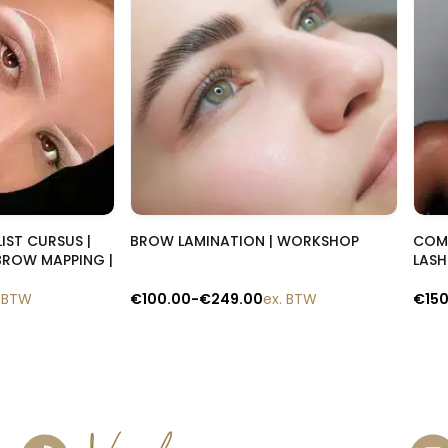
lik
Snelle blik
IST CURSUS |
BROW LAMINATION | WORKSHOP
COMB
BROW MAPPING |
LASH
. BTW
€
100.00
-
€
249.00
ex. BTW
€
15