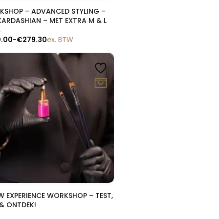
Snelle blik
SHOP – ADVANCED STYLING –
KARDASHIAN – MET EXTRA M & L
L
0.00
-
€
279.30
ex. BTW
Snelle blik
 EXPERIENCE WORKSHOP – TEST,
 & ONTDEK!