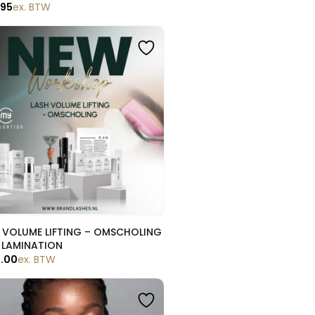
.95
ex. BTW
Snelle blik
 VOLUME LIFTING – OMSCHOLING
 LAMINATION
9.00
ex. BTW