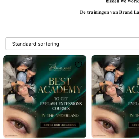
𝐛𝐢𝐞𝐝𝐞𝐧 𝐰𝐞 𝐰𝐨𝐫𝐤𝐬
𝐃𝐞 𝐭𝐫𝐚𝐢𝐧𝐢𝐧𝐠𝐞𝐧 𝐯𝐚𝐧 𝐁𝐫𝐚𝐧𝐝 𝐋𝐚