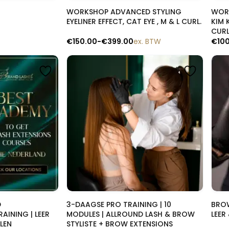
lik
Snelle blik
WORKSHOP ADVANCED STYLING
WORK
EYELINER EFFECT, CAT EYE , M & L CURL.
KIM 
CUR
€
150.00
-
€
399.00
ex. BTW
€
10
lik
Snelle blik
D
3-DAAGSE PRO TRAINING | 10
BROW
AINING | LEER
MODULES | ALLROUND LASH & BROW
LEER
LEN
STYLISTE + BROW EXTENSIONS