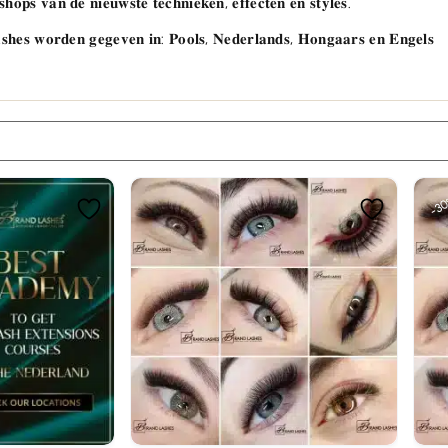
𝐡𝐨𝐩𝐬 𝐯𝐚𝐧 𝐝𝐞 𝐧𝐢𝐞𝐮𝐰𝐬𝐭𝐞 𝐭𝐞𝐜𝐡𝐧𝐢𝐞𝐤𝐞𝐧, 𝐞𝐟𝐟𝐞𝐜𝐭𝐞𝐧 𝐞𝐧 𝐬𝐭𝐲𝐥𝐞𝐬.
𝐬𝐡𝐞𝐬 𝐰𝐨𝐫𝐝𝐞𝐧 𝐠𝐞𝐠𝐞𝐯𝐞𝐧 𝐢𝐧: 𝐏𝐨𝐨𝐥𝐬, 𝐍𝐞𝐝𝐞𝐫𝐥𝐚𝐧𝐝𝐬, 𝐇𝐨𝐧𝐠𝐚𝐚𝐫𝐬 𝐞𝐧 𝐄𝐧𝐠𝐞𝐥𝐬
-3