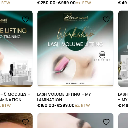
. BTW
€
250.00
-
€
999.00
ex. BTW
€
49
lik
Snelle blik
 – 5 MODULES –
LASH VOLUME LIFTING – MY
LASH
LAMINATION
LAMINATION
– MY
. BTW
€
150.00
-
€
299.00
ex. BTW
€
14