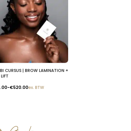
Snelle blik
I CURSUS | BROW LAMINATION +
 LIFT
0.00
-
€
520.00
ex. BTW