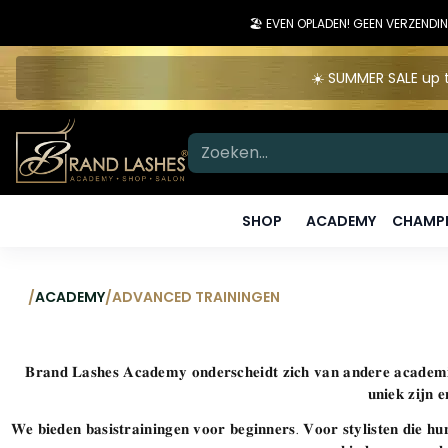
🏖️ EVEN OPLADEN! GEEN VERZEN
☀️ SUMMER SALE up t
SHOP
ACADEMY
CHAMPI
/
ACADEMY
/
ADVANCED TRAININGEN
𝐁𝐫𝐚𝐧𝐝 𝐋𝐚𝐬𝐡𝐞𝐬 𝐀𝐜𝐚𝐝𝐞𝐦𝐲 𝐨𝐧𝐝𝐞𝐫𝐬𝐜𝐡𝐞𝐢𝐝𝐭 𝐳𝐢𝐜𝐡 𝐯𝐚𝐧 𝐚𝐧𝐝𝐞𝐫𝐞 𝐚𝐜𝐚𝐝𝐞𝐦𝐢
𝐮𝐧𝐢𝐞𝐤 𝐳𝐢𝐣𝐧 
𝐖𝐞 𝐛𝐢𝐞𝐝𝐞𝐧 𝐛𝐚𝐬𝐢𝐬𝐭𝐫𝐚𝐢𝐧𝐢𝐧𝐠𝐞𝐧 𝐯𝐨𝐨𝐫 𝐛𝐞𝐠𝐢𝐧𝐧𝐞𝐫𝐬. 𝐕𝐨𝐨𝐫 𝐬𝐭𝐲𝐥𝐢𝐬𝐭𝐞𝐧 𝐝𝐢𝐞 𝐡𝐮