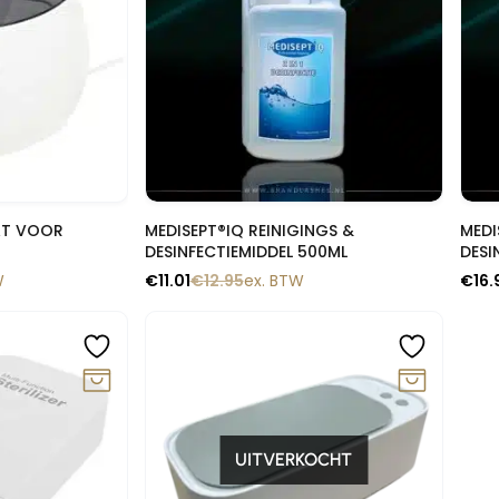
lik
Snelle blik
AT VOOR
MEDISEPT®IQ REINIGINGS &
MEDI
DESINFECTIEMIDDEL 500ML
DESI
W
€
11.01
€
12.95
ex. BTW
€
16.
-15%
UITVERKOCHT