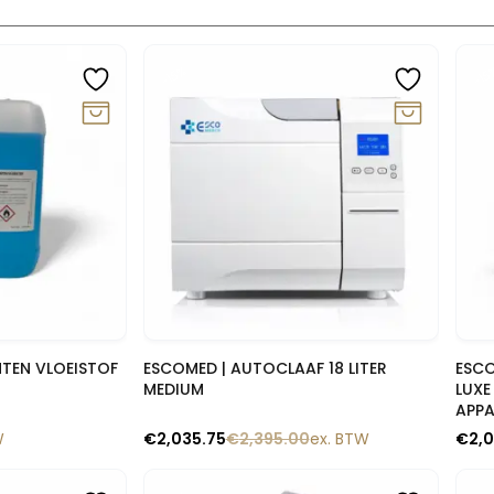
-15%
-15
lik
Snelle blik
NTEN VLOEISTOF
ESCOMED | AUTOCLAAF 18 LITER
ESCO
MEDIUM
LUXE
APP
W
€
2,035.75
€
2,395.00
ex. BTW
€
2,0