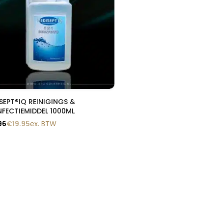
Snelle blik
SEPT®IQ REINIGINGS &
NFECTIEMIDDEL 1000ML
96
€
19.95
ex. BTW