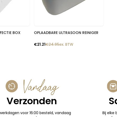
lik
Snelle blik
FECTIE BOX
OPLAADBARE ULTRASOON REINIGER
€
21.21
€
24.95
ex. BTW
Vandaag
Verzonden
S
werkdagen voor 16:00 besteld, vandaag
Bij elke 