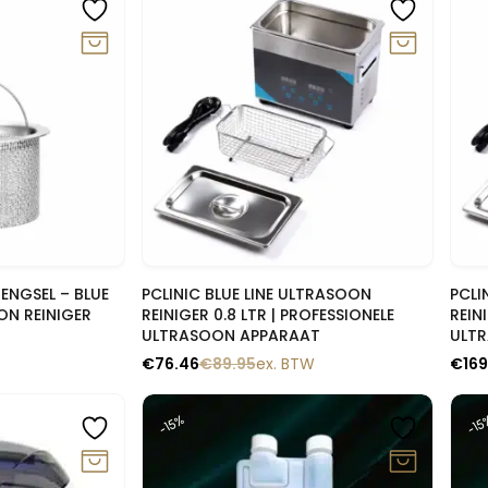
-15%
-15
lik
Snelle blik
ENGSEL – BLUE
PCLINIC BLUE LINE ULTRASOON
PCLI
ON REINIGER
REINIGER 0.8 LTR | PROFESSIONELE
REIN
ULTRASOON APPARAAT
ULT
€
76.46
€
89.95
ex. BTW
€
169
-15%
-15