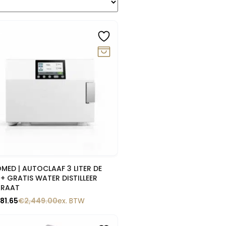
%
Snelle blik
MED | AUTOCLAAF 3 LITER DE
 + GRATIS WATER DISTILLEER
ARAAT
81.65
€
2,449.00
ex. BTW