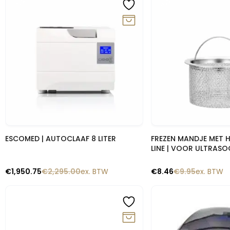
-15%
-15%
Snelle blik
Snelle b
ESCOMED | AUTOCLAAF 8 LITER
FREZEN MANDJE MET H
LINE | VOOR ULTRASO
€
1,950.75
€
2,295.00
ex. BTW
€
8.46
€
9.95
ex. BTW
-15%
-15%