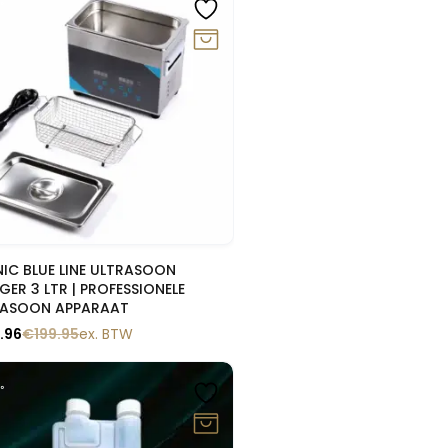
%
Snelle blik
NIC BLUE LINE ULTRASOON
IGER 3 LTR | PROFESSIONELE
RASOON APPARAAT
.96
€
199.95
ex. BTW
%