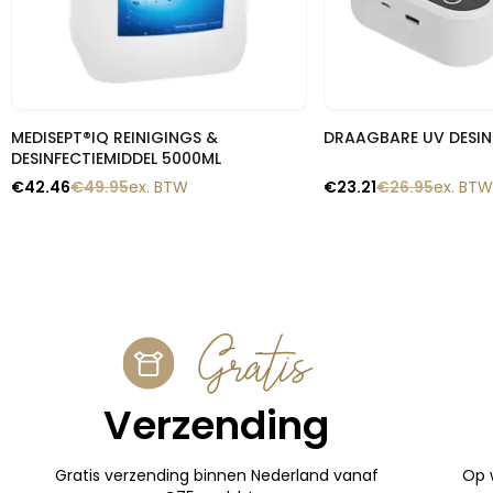
Snelle blik
Snelle b
MEDISEPT®IQ REINIGINGS &
DRAAGBARE UV DESIN
DESINFECTIEMIDDEL 5000ML
€
42.46
€
49.95
ex. BTW
€
23.21
€
26.95
ex. BTW
Gratis
Verzending
Gratis verzending binnen Nederland vanaf
Op 