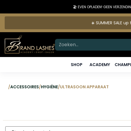
🏖️ EVEN OPLADEN! GEEN VERZEN
☀️ SUMMER SALE up t
SHOP
ACADEMY
CHAMPI
/
ACCESSOIRES
/
HYGIËNE
/
ULTRASOON APPARAAT