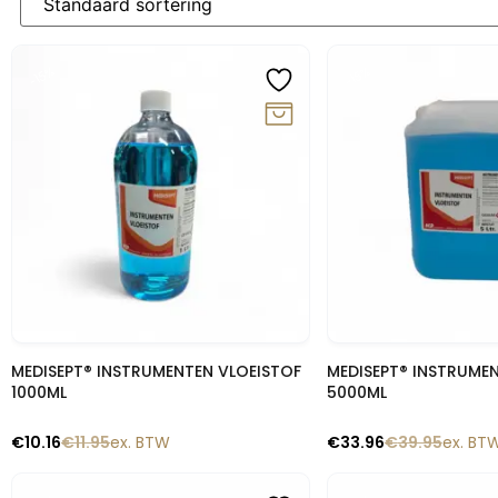
-15%
-15%
Snelle blik
Snelle b
MEDISEPT® INSTRUMENTEN VLOEISTOF
MEDISEPT® INSTRUME
1000ML
5000ML
€
10.16
€
11.95
ex. BTW
€
33.96
€
39.95
ex. BT