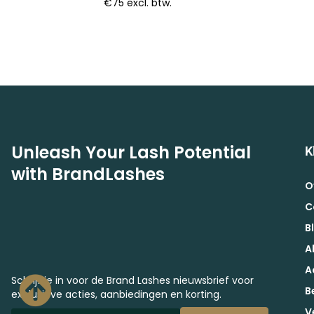
€75 excl. btw.
Unleash Your Lash Potential
K
with BrandLashes
O
C
B
A
A
Schrijf je in voor de Brand Lashes nieuwsbrief voor
B
exclusieve acties, aanbiedingen en korting.
V