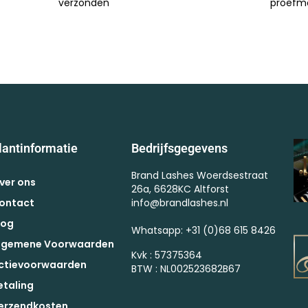
verzonden
proefm
lantinformatie
Bedrijfsgegevens
Brand Lashes Woerdsestraat
ver ons
26a, 6628KC Altforst
ontact
info@brandlashes.nl
log
Whatsapp: +31 (0)68 615 8426
lgemene Voorwaarden
Kvk : 57375364
ctievoorwaarden
BTW : NL002523682B67
etaling
erzendkosten