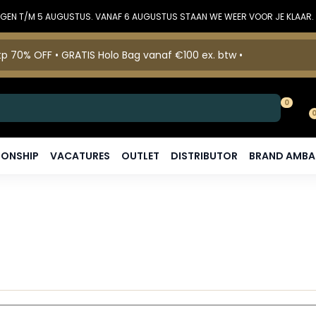
DINGEN T/M 5 AUGUSTUS. VANAF 6 AUGUSTUS STAAN WE WEER VOOR JE KLAAR.
p 70% OFF • GRATIS Holo Bag vanaf €100 ex. btw •
0
ONSHIP
VACATURES
OUTLET
DISTRIBUTOR
BRAND AMB