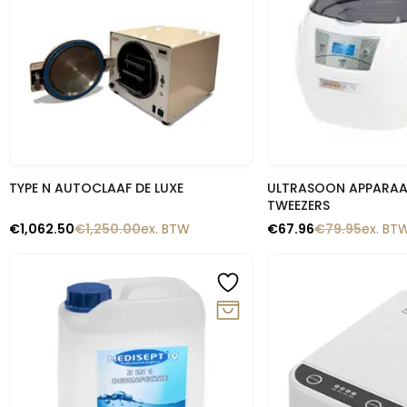
Snelle blik
Snelle b
TYPE N AUTOCLAAF DE LUXE
ULTRASOON APPARA
TWEEZERS
€
1,062.50
€
1,250.00
ex. BTW
€
67.96
€
79.95
ex. BT
-15%
-14%