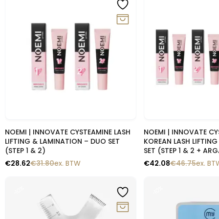
-10%
-10%
Snelle blik
Snelle b
NOEMI | INNOVATE CYSTEAMINE LASH
NOEMI | INNOVATE CY
LIFTING & LAMINATION – DUO SET
KOREAN LASH LIFTING
(STEP 1 & 2)
SET (STEP 1 & 2 + AR
€
28.62
€
31.80
ex. BTW
€
42.08
€
46.75
ex. BT
-10%
-10%