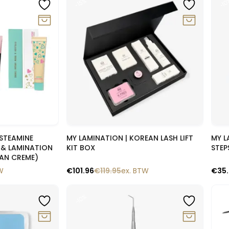
-1
-15%
lik
Snelle blik
STEAMINE
MY LAMINATION | KOREAN LASH LIFT
MY LAMINA
 & LAMINATION
KIT BOX
STEP
GAN CREME)
W
€
101.96
€
119.95
ex. BTW
€
35
-10%
-1