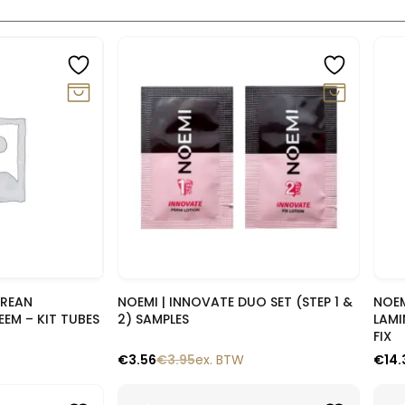
-10%
-1
lik
Snelle blik
OREAN
NOEMI | INNOVATE DUO SET (STEP 1 &
NOEM
EEM – KIT TUBES
2) SAMPLES
LAMI
FIX
€
3.56
€
3.95
ex. BTW
€
14.