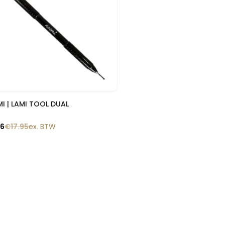
Snelle blik
I | LAMI TOOL DUAL
16
€
17.95
ex. BTW