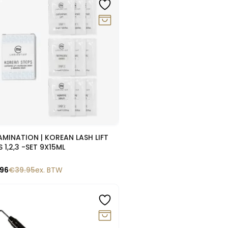
0%
Snelle blik
TION | KOREAN LASH LIFT
S 1,2,3 -SET 9X15ML
.96
€
39.95
ex. BTW
0%