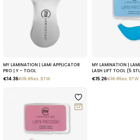
Snelle blik
Snelle b
MY LAMINATION | LAMI APPLICATOR
MY LAMINATION | LAMI
PRO | Y – TOOL
LASH LIFT TOOL (5 ST
€
14.36
€
15.95
ex. BTW
€
15.26
€
16.95
ex. BTW
-10%