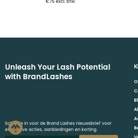
€75 excl. btw.
Unleash Your Lash Potential
K
with BrandLashes
O
C
B
A
A
Schrijf je in voor de Brand Lashes nieuwsbrief voor
B
exclusieve acties, aanbiedingen en korting.
V