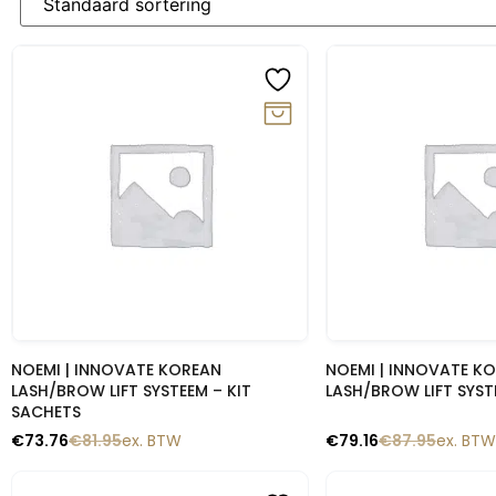
-10%
-10%
Snelle blik
Snelle b
NOEMI | INNOVATE KOREAN
NOEMI | INNOVATE K
LASH/BROW LIFT SYSTEEM – KIT
LASH/BROW LIFT SYST
SACHETS
€
73.76
€
81.95
ex. BTW
€
79.16
€
87.95
ex. BTW