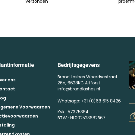
verzonden
proefm
lantinformatie
Bedrijfsgegevens
Brand Lashes Woerdsestraat
ver ons
26a, 6628KC Altforst
ontact
info@brandlashes.nl
log
Whatsapp: +31 (0)68 615 8426
lgemene Voorwaarden
Kvk : 57375364
ctievoorwaarden
BTW : NL002523682B67
etaling
erzendkosten