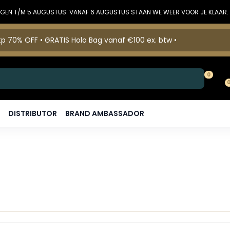
DINGEN T/M 5 AUGUSTUS. VANAF 6 AUGUSTUS STAAN WE WEER VOOR JE KLAAR.
p 70% OFF • GRATIS Holo Bag vanaf €100 ex. btw •
0
DISTRIBUTOR
BRAND AMBASSADOR