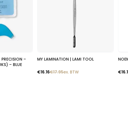
lik
Snelle blik
 PRECISION –
MY LAMINATION | LAMI TOOL
NOEM
UKS) – BLUE
€
16.16
€
17.95
ex. BTW
€
16.