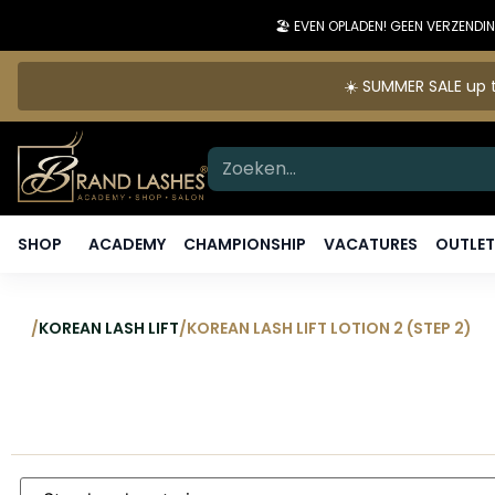
🏖️ EVEN OPLADEN! GEEN VERZEN
☀️ SUMMER SALE up t
SHOP
ACADEMY
CHAMPIONSHIP
VACATURES
OUTLET
/
KOREAN LASH LIFT
/
KOREAN LASH LIFT LOTION 2 (STEP 2)