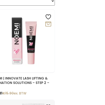
0%
Snelle blik
I | INNOVATE LASH LIFTING &
NATION SOLUTIONS – STEP 2 –
31
€
15.90
ex. BTW