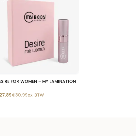
Snelle blik
ESIRE FOR WOMEN – MY LAMINATION
27.89
€
30.99
ex. BTW