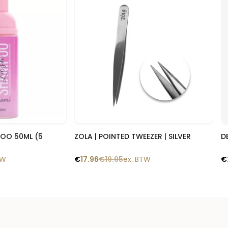
 blik
Snelle blik
POO 50ML (5
ZOLA | POINTED TWEEZER | SILVER
D
TW
€
17.96
€
19.95
ex. BTW
€