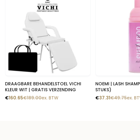
Snelle blik
Snelle
DRAAGBARE BEHANDELSTOEL VICHI
NOEMI | LASH SHAM
KLEUR WIT | GRATIS VERZENDING
STUKS)
€
160.65
€
189.00
ex. BTW
€
37.31
€
49.75
ex. B