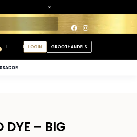
×
LOGIN
GROOTHANDELS
0
ASSADOR
D DYE – BIG