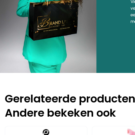
Vi
ve
ee
me
Gerelateerde producte
Andere bekeken ook
-25%
-15%