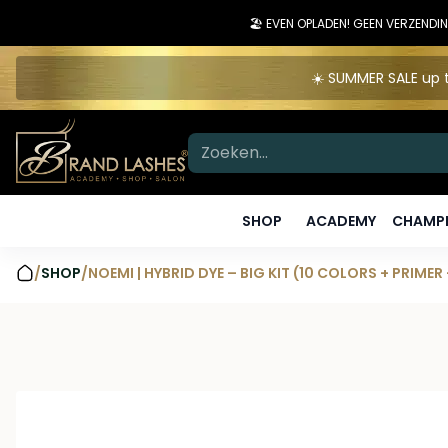
🏖️ EVEN OPLADEN! GEEN VERZEN
☀️ SUMMER SALE up t
SHOP
ACADEMY
CHAMPI
/
SHOP
/
NOEMI | HYBRID DYE – BIG KIT (10 COLORS + PRIME