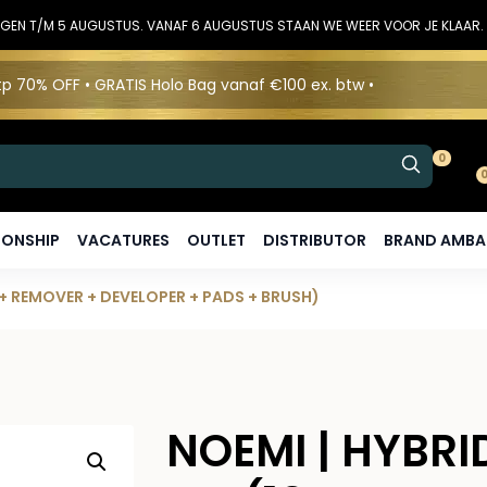
DINGEN T/M 5 AUGUSTUS. VANAF 6 AUGUSTUS STAAN WE WEER VOOR JE KLAAR.
p 70% OFF • GRATIS Holo Bag vanaf €100 ex. btw •
0
ONSHIP
VACATURES
OUTLET
DISTRIBUTOR
BRAND AMB
R + REMOVER + DEVELOPER + PADS + BRUSH)
NOEMI | HYBRI