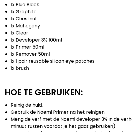
1x Blue Black
1x Graphite
1x Chestnut
1x Mahogany
1x Clear
1x Developer 3% 100ml
1x Primer 50ml
1x Remover 50ml
1x 1 pair reusable silicon eye patches
1x brush
HOE TE GEBRUIKEN:
Reinig de huid.
Gebruik de Noemi Primer na het reinigen.
Meng de verf met de Noemi developer 3% in de verho
minuut rusten voordat je het gaat gebruiken)