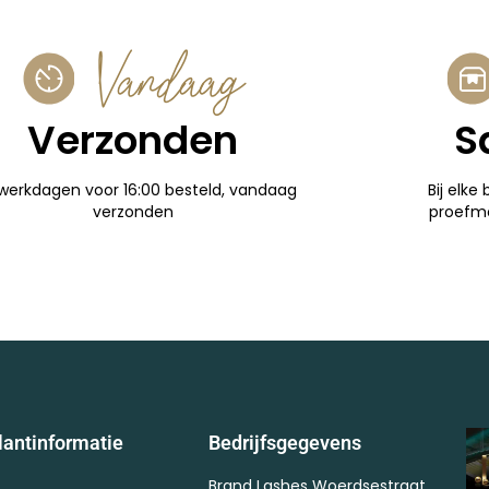
Vandaag
Verzonden
S
werkdagen voor 16:00 besteld, vandaag
Bij elke 
verzonden
proefm
lantinformatie
Bedrijfsgegevens
Brand Lashes Woerdsestraat