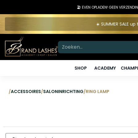
🏖️ EVEN OPLADEN! GEEN VERZEN
☀️ SUMMER SALE up t
SHOP
ACADEMY
CHAMPI
/
ACCESSOIRES
/
SALONINRICHTING
/
RING LAMP