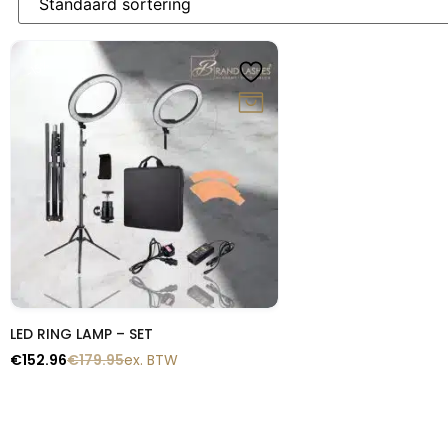
-15%
Snelle blik
LED RING LAMP – SET
€
152.96
€
179.95
ex. BTW