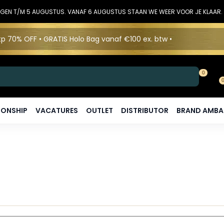
DINGEN T/M 5 AUGUSTUS. VANAF 6 AUGUSTUS STAAN WE WEER VOOR JE KLAAR.
p 70% OFF • GRATIS Holo Bag vanaf €100 ex. btw •
0
ONSHIP
VACATURES
OUTLET
DISTRIBUTOR
BRAND AMB