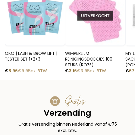
UITVERKOCHT
Snelle blik
Snelle blik
OKO | LASH & BROW LIFT |
WIMPERLIJM
MY L
TESTER SET 1+2+3
REINIGINGSDOEKJES 100
SACH
STUKS (ROZE)
(POM
€
8.96
€
9.95
ex. BTW
€
3.16
€
3.95
ex. BTW
€
67
Gratis
Verzending
Gratis verzending binnen Nederland vanaf €75
excl. btw.