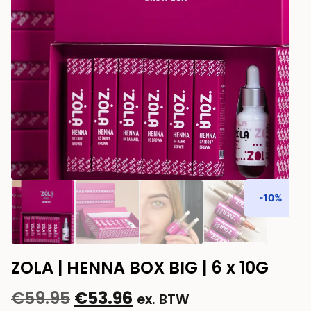
-10%
ZOLA | HENNA BOX BIG | 6 x 10G
€
59.95
€
53.96
ex. BTW