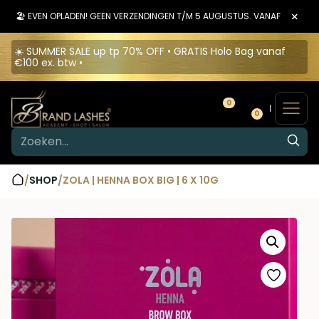
×
🏖️ EVEN OPLADEN! GEEN VERZENDINGEN T/M 5 AUGUSTUS. VANAF 6 AUGU
☀️ SUMMER SALE up tp 70% OFF • GRATIS Holo Bag vanaf
€100 ex. btw •
0
0
/
SHOP
/
ZOLA | HENNA BOX BIG | 6 X 10G