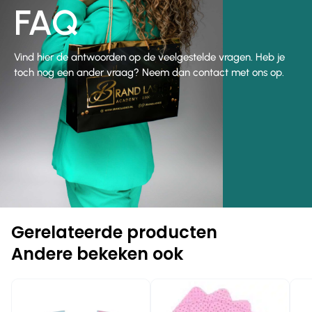
FAQ
Vind hier de antwoorden op de veelgestelde vragen. Heb je
toch nog een ander vraag? Neem dan contact met ons op.
Gerelateerde producten
Andere bekeken ook
-20%
-10%
-1