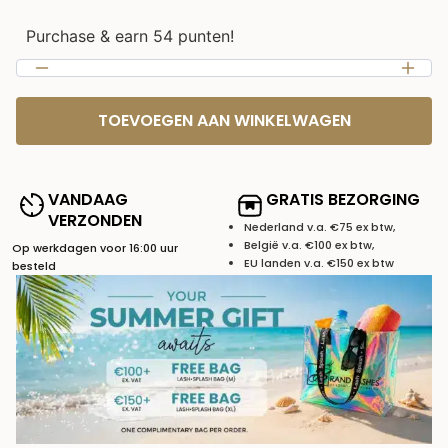
Purchase & earn 54 punten!
TOEVOEGEN AAN WINKELWAGEN
VANDAAG
GRATIS BEZORGING
VERZONDEN
Nederland v.a. €75 ex btw,
België v.a. €100 ex btw,
Op werkdagen voor 16:00 uur
EU landen v.a. €150 ex btw
besteld