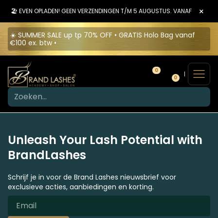
×
🏖️ EVEN OPLADEN! GEEN VERZENDINGEN T/M 5 AUGUSTUS. VANAF 6 AUGU
☀️ SUMMER SALE up tp 70% OFF • GRATIS Holo Bag vanaf
€100 ex. btw •
0
0
Unleash Your Lash Potential with
BrandLashes
Schrijf je in voor de Brand Lashes nieuwsbrief voor
exclusieve acties, aanbiedingen en korting.