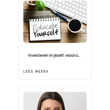
Investeren in jezelf: waarom
bijscholing je beauty
business laat groeien
LEES MEER