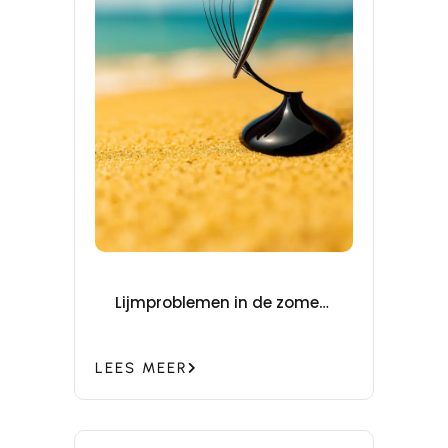
Lijmproblemen in de zomer?
Zo werk je veilig en stabiel
bij warm weer – Tips voor
lash stylisten
LEES MEER