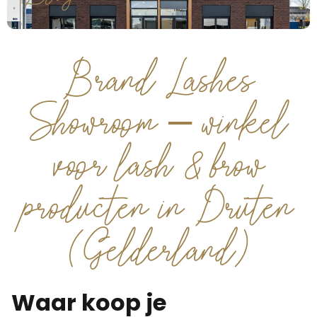
Brand Lashes
Showroom – winkel
voor lash & brow
producten in Druten
(Gelderland)
Waar koop je