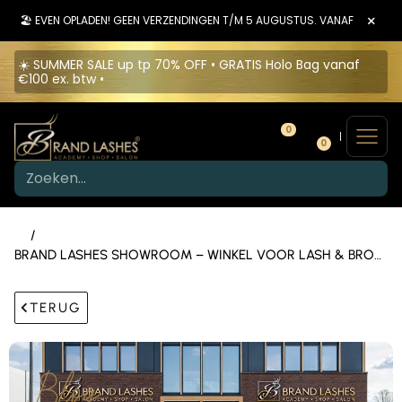
×
🏖️ EVEN OPLADEN! GEEN VERZENDINGEN T/M 5 AUGUSTUS. VANAF 6 AUGU
☀️ SUMMER SALE up tp 70% OFF • GRATIS Holo Bag vanaf
€100 ex. btw •
0
0
/
BRAND LASHES SHOWROOM – WINKEL VOOR LASH & BROW
PRODUCTEN IN DRUTEN (GELDERLAND)
TERUG
Blog