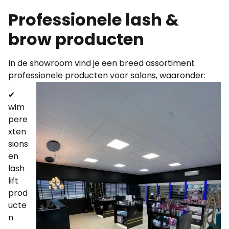
Professionele lash &
brow producten
In de showroom vind je een breed assortiment
professionele producten voor salons, waaronder:
✔
wim
pere
xten
sions
en
lash
lift
prod
ucte
n