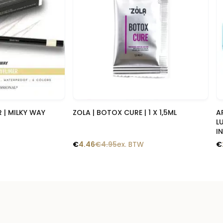
 blik
Snelle blik
R | MILKY WAY
ZOLA | BOTOX CURE | 1 X 1,5ML
A
L
I
€
4.46
€
4.95
ex. BTW
€