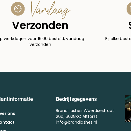
Vandaag
Verzonden
p werkdagen voor 16:00 besteld, vandaag
Bij elke best
verzonden
lantinformatie
Bedrijfsgegevens
Brand Lashes Woerdsestraat
ver ons
26a, 6628KC Altforst
ontact
info@brandlashes.nl
log