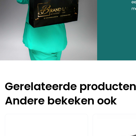
ee
me
Gerelateerde producte
Andere bekeken ook
-20%
-10%