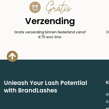
Gratis
Verzending
Gratis verzending binnen Nederland vanaf
O
€75 excl. btw.
Unleash Your Lash Potential
K
with BrandLashes
O
C
B