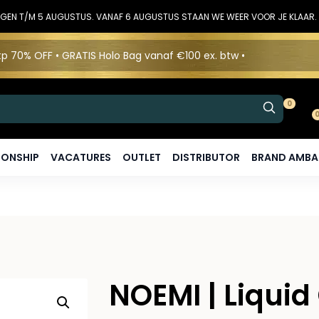
DINGEN T/M 5 AUGUSTUS. VANAF 6 AUGUSTUS STAAN WE WEER VOOR JE KLAAR.
p 70% OFF • GRATIS Holo Bag vanaf €100 ex. btw •
0
ONSHIP
VACATURES
OUTLET
DISTRIBUTOR
BRAND AMB
NOEMI | Liquid