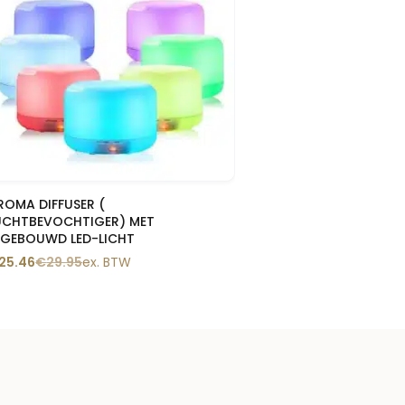
Snelle blik
ROMA DIFFUSER (
UCHTBEVOCHTIGER) MET
NGEBOUWD LED-LICHT
25.46
€
29.95
ex. BTW