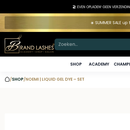
🏖️ EVEN OPLADEN! GEEN VERZEN
☀️ SUMMER SALE up t
SHOP
ACADEMY
CHAMPI
/
SHOP
/
NOEMI | LIQUID GEL DYE – SET