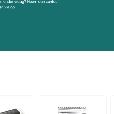
n ander vraag? Neem dan contact
t ons op.
n
-10%