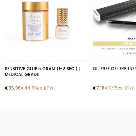
Snelle blik
Snelle
SENSITIVE GLUE 5 GRAM (1-2 SEC.) |
OIL FREE GEL EYELINE
MEDICAL GRADE
€
35.96
€
44.95
ex. BTW
€
7.16
€
7.95
ex. BTW