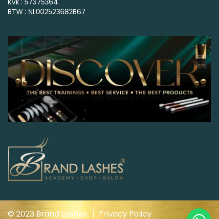
Kvk : 57375364
BTW : NL002523682B67
© 2023 Brand Lashes. |
Privacy Policy