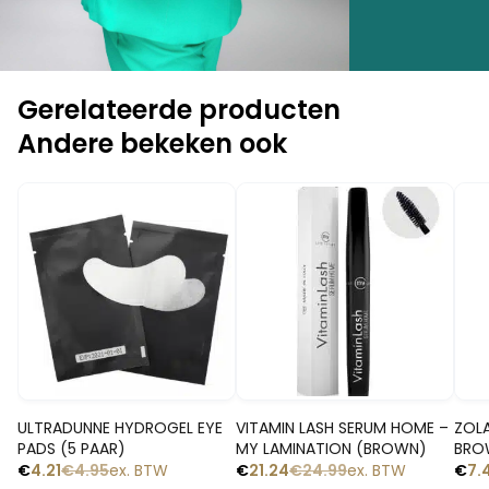
Gerelateerde producten
Andere bekeken ook
-1
-15%
-15%
Snelle blik
Snelle blik
ULTRADUNNE HYDROGEL EYE
VITAMIN LASH SERUM HOME –
ZOLA
PADS (5 PAAR)
MY LAMINATION (BROWN)
BRO
€
4.21
€
4.95
ex. BTW
€
21.24
€
24.99
ex. BTW
€
7.