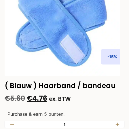
-15%
( Blauw ) Haarband / bandeau
€
5.60
€
4.76
ex. BTW
Purchase & earn 5 punten!