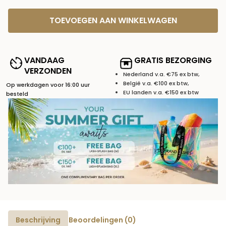
TOEVOEGEN AAN WINKELWAGEN
VANDAAG
GRATIS BEZORGING
VERZONDEN
Nederland v.a. €75 ex btw,
België v.a. €100 ex btw,
Op werkdagen voor 16:00 uur
EU landen v.a. €150 ex btw
besteld
Beschrijving
Beoordelingen (0)