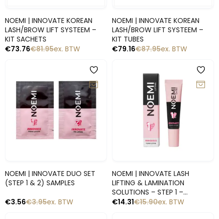
Snelle blik
Snelle blik
NOEMI | INNOVATE KOREAN
NOEMI | INNOVATE KOREAN
LASH/BROW LIFT SYSTEEM –
LASH/BROW LIFT SYSTEEM –
KIT SACHETS
KIT TUBES
€
73.76
€
81.95
ex. BTW
€
79.16
€
87.95
ex. BTW
-10%
-10%
Snelle blik
Snelle blik
NOEMI | INNOVATE DUO SET
NOEMI | INNOVATE LASH
(STEP 1 & 2) SAMPLES
LIFTING & LAMINATION
SOLUTIONS – STEP 1 –
CYSTEAMINE
€
3.56
€
3.95
ex. BTW
€
14.31
€
15.90
ex. BTW