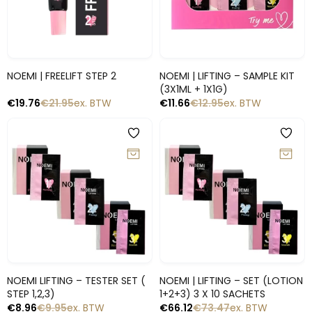
Snelle blik
Snelle blik
NOEMI | FREELIFT STEP 2
NOEMI | LIFTING – SAMPLE KIT
(3X1ML + 1X1G)
€
19.76
€
21.95
ex. BTW
€
11.66
€
12.95
ex. BTW
-10%
-10%
Snelle blik
Snelle blik
NOEMI LIFTING – TESTER SET (
NOEMI | LIFTING – SET (LOTION
STEP 1,2,3)
1+2+3) 3 X 10 SACHETS
€
8.96
€
9.95
ex. BTW
€
66.12
€
73.47
ex. BTW