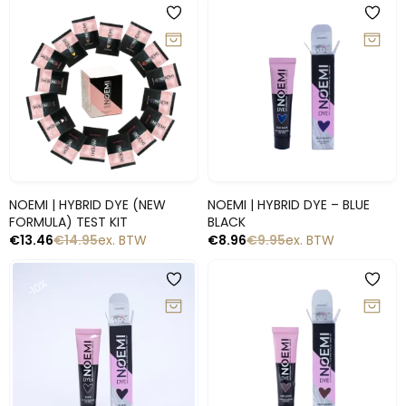
-10%
-10%
Snelle blik
Snelle blik
NOEMI | HYBRID DYE (NEW
NOEMI | HYBRID DYE – BLUE
FORMULA) TEST KIT
BLACK
€
13.46
€
14.95
ex. BTW
€
8.96
€
9.95
ex. BTW
-10%
-10%