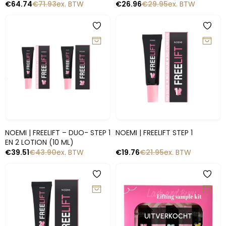
€
64.74
€
71.93
ex. BTW
€
26.96
€
29.95
ex. BTW
-10%
-10%
Snelle blik
Snelle blik
NOEMI | FREELIFT – DUO- STEP 1
NOEMI | FREELIFT STEP 1
EN 2 LOTION (10 ML)
€
39.51
€
43.90
ex. BTW
€
19.76
€
21.95
ex. BTW
-10%
-10%
UITVERKOCHT