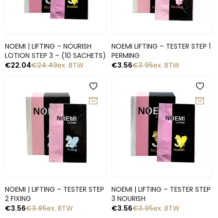
Snelle blik
Snelle blik
NOEMI | LIFTING – NOURISH
NOEMI LIFTING – TESTER STEP 1
LOTION STEP 3 – (10 SACHETS)
PERMING
€
22.04
€
24.49
ex. BTW
€
3.56
€
3.95
ex. BTW
-10%
-10%
Snelle blik
Snelle blik
NOEMI | LIFTING – TESTER STEP
NOEMI | LIFTING – TESTER STEP
2 FIXING
3 NOURISH
€
3.56
€
3.95
ex. BTW
€
3.56
€
3.95
ex. BTW