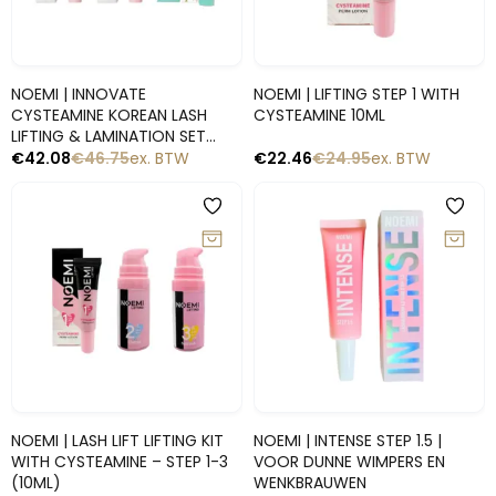
Snelle blik
Snelle blik
NOEMI | INNOVATE
NOEMI | LIFTING STEP 1 WITH
CYSTEAMINE KOREAN LASH
CYSTEAMINE 10ML
LIFTING & LAMINATION SET
(STEP 1 & 2 + ARGAN CREME)
€
42.08
€
46.75
ex. BTW
€
22.46
€
24.95
ex. BTW
-10%
-10%
Snelle blik
Snelle blik
NOEMI | LASH LIFT LIFTING KIT
NOEMI | INTENSE STEP 1.5 |
WITH CYSTEAMINE – STEP 1-3
VOOR DUNNE WIMPERS EN
(10ML)
WENKBRAUWEN