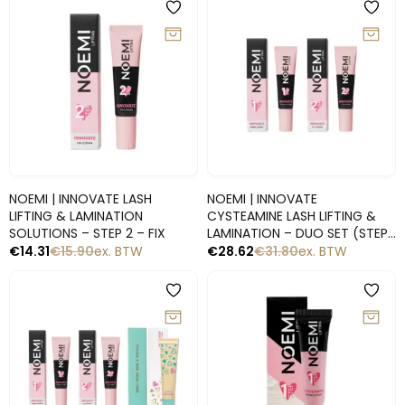
-10%
-10%
Snelle blik
Snelle blik
NOEMI | INNOVATE LASH
NOEMI | INNOVATE
LIFTING & LAMINATION
CYSTEAMINE LASH LIFTING &
SOLUTIONS – STEP 2 – FIX
LAMINATION – DUO SET (STEP 1
& 2)
€
14.31
€
15.90
ex. BTW
€
28.62
€
31.80
ex. BTW
-10%
-10%