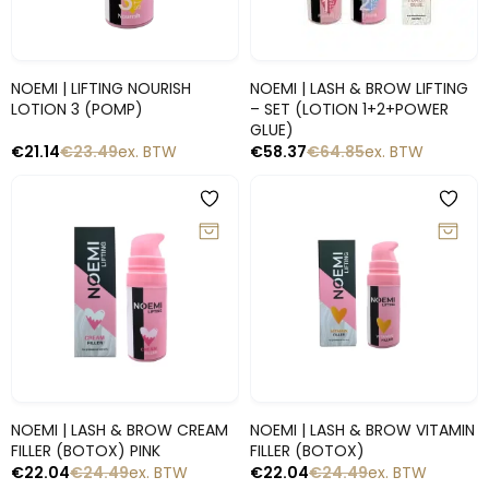
Snelle blik
Snelle blik
NOEMI | LIFTING NOURISH
NOEMI | LASH & BROW LIFTING
LOTION 3 (POMP)
– SET (LOTION 1+2+POWER
GLUE)
€
21.14
€
23.49
ex. BTW
€
58.37
€
64.85
ex. BTW
-10%
-10%
Snelle blik
Snelle blik
NOEMI | LASH & BROW CREAM
NOEMI | LASH & BROW VITAMIN
FILLER (BOTOX) PINK
FILLER (BOTOX)
€
22.04
€
24.49
ex. BTW
€
22.04
€
24.49
ex. BTW