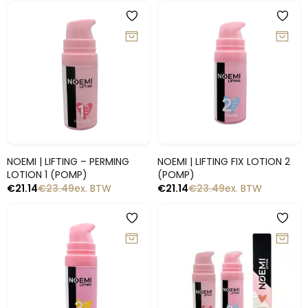
-10%
-10%
Snelle blik
Snelle blik
NOEMI | LIFTING – PERMING
NOEMI | LIFTING FIX LOTION 2
LOTION 1 (POMP)
(POMP)
€
21.14
€
23.49
ex. BTW
€
21.14
€
23.49
ex. BTW
-10%
-10%