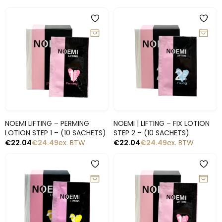
-10%
-10%
Snelle blik
Snelle blik
NOEMI LIFTING – PERMING
NOEMI | LIFTING – FIX LOTION
LOTION STEP 1 – (10 SACHETS)
STEP 2 – (10 SACHETS)
€
22.04
€
24.49
ex. BTW
€
22.04
€
24.49
ex. BTW
-10%
-10%