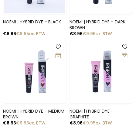
Snelle blik
Snelle blik
NOEMI | HYBRID DYE – BLACK
NOEMI | HYBRID DYE – DARK
BROWN
€
8.96
€
9.95
ex. BTW
€
8.96
€
9.95
ex. BTW
-10%
-10%
Snelle blik
Snelle blik
NOEMI | HYBRID DYE – MEDIUM
NOEMI | HYBRID DYE –
BROWN
GRAPHITE
€
8.96
€
9.95
ex. BTW
€
8.96
€
9.95
ex. BTW