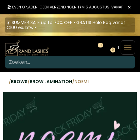
×
🏖️ EVEN OPLADEN! GEEN VERZENDINGEN T/M 5 AUGUSTUS. VANAF 6 AUGU
☀️ SUMMER SALE up tp 70% OFF • GRATIS Holo Bag vanaf
€100 ex. btw •
0
0
/
BROWS
/
BROW LAMINATION
/
NOEMI