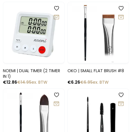
-10%
-14%
Snelle blik
Snelle blik
NOEMI | DUAL TIMER (2 TIMER
OKO | SMALL FLAT BRUSH #8
IN 1)
€
12.86
€
14.95
ex. BTW
€
6.26
€
6.95
ex. BTW
-10%
-10%