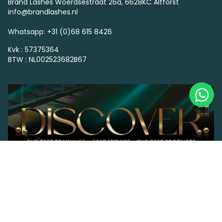
Brand Lashes Woerdsestraat 26a, 6628KC Altforst
info@brandlashes.nl
Whatsapp: +31 (0)68 615 8426
Kvk : 57375364
BTW : NL002523682B67