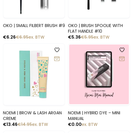
Snelle blik
Snelle blik
OKO | SMALL FILBERT BRUSH #9
OKO | BRUSH SPOOLIE WITH
FLAT HANDLE #10
€
6.26
€
6.95
ex. BTW
€
5.36
€
5.95
ex. BTW
-10%
Snelle blik
Snelle blik
NOEMI | BROW & LASH ARGAN
NOEMI | HYBRID DYE – MINI
CREME
MANUAL
€
13.46
€
14.95
ex. BTW
€
0.00
ex. BTW