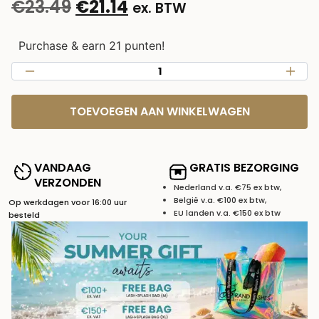
€
23.49
€
21.14
ex. BTW
Purchase & earn 21 punten!
TOEVOEGEN AAN WINKELWAGEN
VANDAAG
GRATIS BEZORGING
VERZONDEN
Nederland v.a. €75 ex btw,
België v.a. €100 ex btw,
Op werkdagen voor 16:00 uur
EU landen v.a. €150 ex btw
besteld