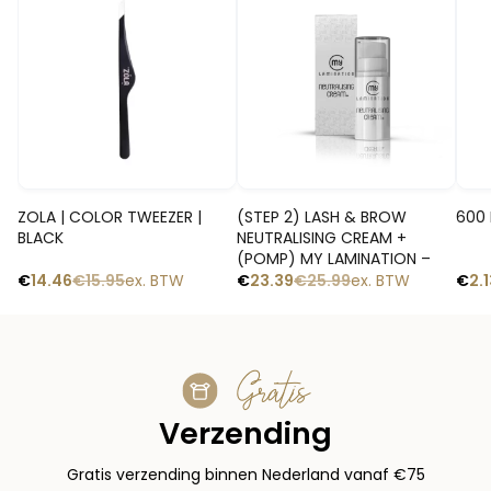
-10%
-1
-9%
Snelle blik
Snelle blik
ZOLA | COLOR TWEEZER |
(STEP 2) LASH & BROW
600 
BLACK
NEUTRALISING CREAM +
(POMP) MY LAMINATION –
€
14.46
€
15.95
ex. BTW
€
23.39
€
25.99
ex. BTW
€
2.
Gratis
Verzending
Gratis verzending binnen Nederland vanaf €75