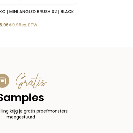
Snelle blik
KO | MINI ANGLED BRUSH 02 | BLACK
8.96
€
9.95
ex. BTW
Gratis
Samples
elling krijg je gratis proefmonsters
meegestuurd