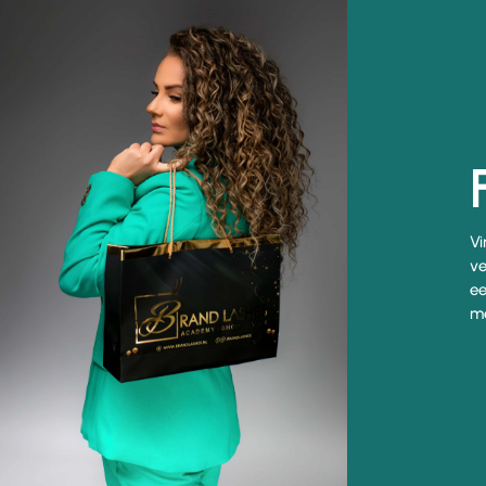
Vi
ve
ee
me