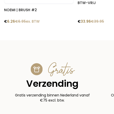
BTW-VRIJ
Snelle blik
NOEMI | BRUSH #2
€
6.26
€
6.95
ex. BTW
€
33.96
€
39.95
Gratis
Verzending
Gratis verzending binnen Nederland vanaf
O
€75 excl. btw.