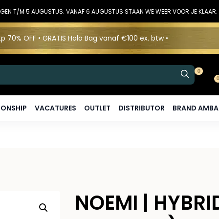
DINGEN T/M 5 AUGUSTUS. VANAF 6 AUGUSTUS STAAN WE WEER VOOR JE KLAAR.
p 70% OFF • GRATIS Holo Bag vanaf €100 ex. btw •
0
ONSHIP
VACATURES
OUTLET
DISTRIBUTOR
BRAND AMB
NOEMI | HYBRI