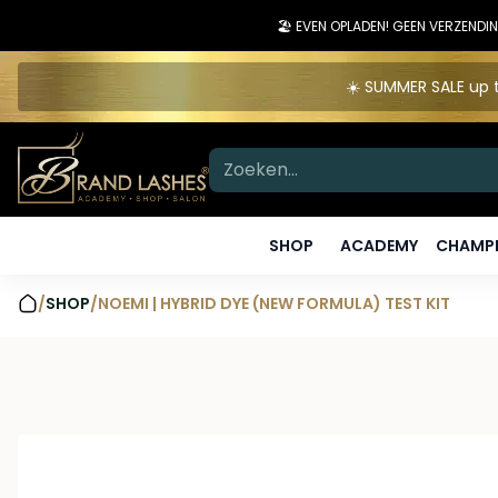
🏖️ EVEN OPLADEN! GEEN VERZEN
☀️ SUMMER SALE up t
SHOP
ACADEMY
CHAMPI
/
SHOP
/
NOEMI | HYBRID DYE (NEW FORMULA) TEST KIT