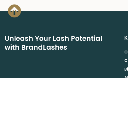
Unleash Your Lash Potential
K
with BrandLashes
O
C
B
A
A
Schrijf je in voor de Brand Lashes nieuwsbrief voor
B
exclusieve acties, aanbiedingen en korting.
V
INSCHRIJVEN
R