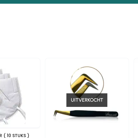
n
-15%
UITVERKOCHT
 blik
R ( 10 STUKS )