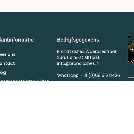
lantinformatie
Bedrijfsgegevens
Brand Lashes Woerdsestraat
ver ons
26a, 6628KC Altforst
ontact
info@brandlashes.nl
log
Whatsapp: +31 (0)68 615 8426
lgemene Voorwaarden
Kvk : 57375364
ctievoorwaarden
BTW : NL002523682B67
etaling
erzendkosten
etourneren