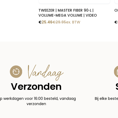
Snelle blik
TWEEZER | MASTER FIBER 90‑L |
O
VOLUME-MEGA VOLUME | VIDEO
€
25.46
€
29.95
ex. BTW
€
Vandaag
Verzonden
p werkdagen voor 16:00 besteld, vandaag
Bij elke best
verzonden