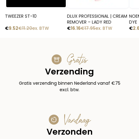
Snelle blik
Snelle blik
TWEEZER ST-10
DLUX PROFESSIONAL | CREAM
NOEM
REMOVER – LADY RED
DYE
€
9.52
€
11.20
ex. BTW
€
16.16
€
17.95
ex. BTW
€
2.
Gratis
Verzending
Gratis verzending binnen Nederland vanaf €75
excl. btw.
Vandaag
Verzonden