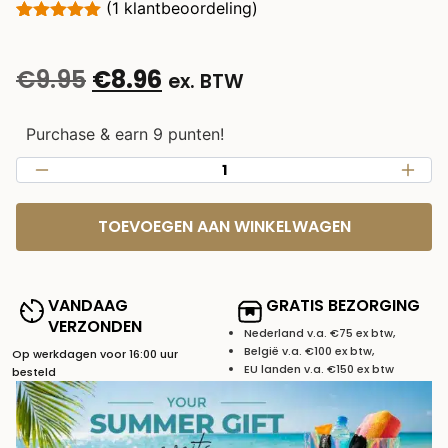
(
1
klantbeoordeling)
Gewaardeerd
1
5.00
op 5
gebaseerd
€
9.95
€
8.96
ex. BTW
op
klantbeoordeling
Purchase & earn 9 punten!
TOEVOEGEN AAN WINKELWAGEN
VANDAAG
GRATIS BEZORGING
VERZONDEN
Nederland v.a. €75 ex btw,
België v.a. €100 ex btw,
Op werkdagen voor 16:00 uur
EU landen v.a. €150 ex btw
besteld