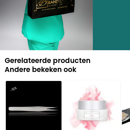
Gerelateerde producten
Andere bekeken ook
-10%
-1
-15%