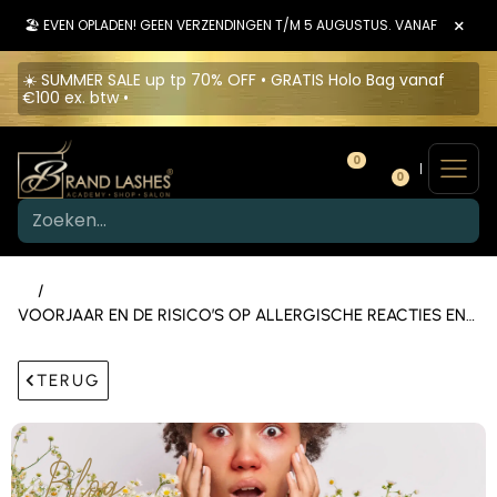
×
🏖️ EVEN OPLADEN! GEEN VERZENDINGEN T/M 5 AUGUSTUS. VANAF 6 AUGU
☀️ SUMMER SALE up tp 70% OFF • GRATIS Holo Bag vanaf
€100 ex. btw •
0
0
/
VOORJAAR EN DE RISICO’S OP ALLERGISCHE REACTIES EN
IRRITATIES DOOR WIMPERLIJM.
TERUG
Blog