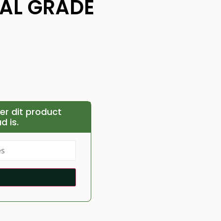
ICAL GRADE
r dit product
d is.