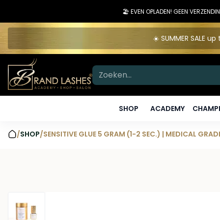
🏖️ EVEN OPLADEN! GEEN VERZEN
☀️ SUMMER SALE up t
SHOP
ACADEMY
CHAMPI
/
SHOP
/
SENSITIVE GLUE 5 GRAM (1-2 SEC.) | MEDICAL GRAD