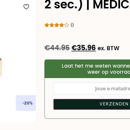
2 sec.) | MED
()
€
44.95
€
35.96
ex. BTW
Laat het me weten wannee
weer op voorraa
-20%