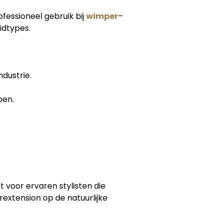
fessioneel gebruik bij
wimper
–
uidtypes.
ndustrie.
ben.
t voor ervaren stylisten die
extension op de natuurlijke