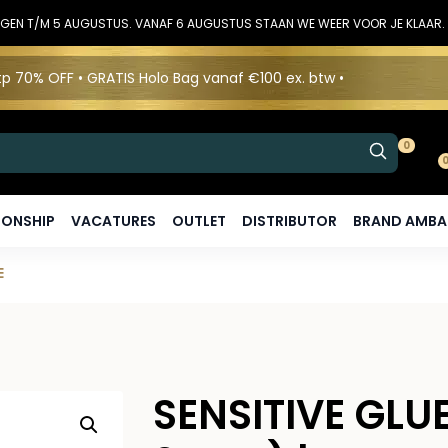
DINGEN T/M 5 AUGUSTUS. VANAF 6 AUGUSTUS STAAN WE WEER VOOR JE KLAAR.
p 70% OFF • GRATIS Holo Bag vanaf €100 ex. btw •
0
ONSHIP
VACATURES
OUTLET
DISTRIBUTOR
BRAND AMB
E
SENSITIVE GLU