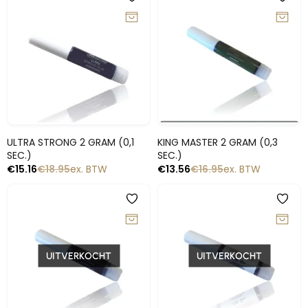
-20%
-20%
Snelle blik
Snelle blik
ULTRA STRONG 2 GRAM (0,1
KING MASTER 2 GRAM (0,3
SEC.)
SEC.)
€
15.16
€
18.95
ex. BTW
€
13.56
€
16.95
ex. BTW
-20%
-20%
UITVERKOCHT
UITVERKOCHT