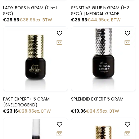
Snelle blik
Snelle blik
LADY BOSS 5 GRAM (0,5-1
SENSITIVE GLUE 5 GRAM (1-2
SEC)
SEC.) | MEDICAL GRADE
€
29.56
€
36.95
ex. BTW
€
35.96
€
44.95
ex. BTW
-20%
-20%
Snelle blik
Snelle blik
FAST EXPERT+ 5 GRAM
SPLENDID EXPERT 5 GRAM
(SNELDROGEND)
€
23.16
€
28.95
ex. BTW
€
19.96
€
24.95
ex. BTW
-20%
-20%