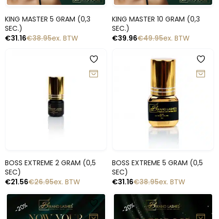
Snelle blik
Snelle blik
KING MASTER 5 GRAM (0,3
KING MASTER 10 GRAM (0,3
SEC.)
SEC.)
€
31.16
€
38.95
ex. BTW
€
39.96
€
49.95
ex. BTW
-20%
-20%
Snelle blik
Snelle blik
BOSS EXTREME 2 GRAM (0,5
BOSS EXTREME 5 GRAM (0,5
SEC)
SEC)
€
21.56
€
26.95
ex. BTW
€
31.16
€
38.95
ex. BTW
-20%
-20%