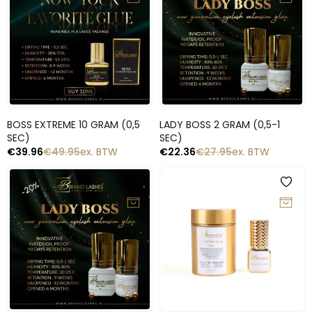
Snelle blik
Snelle blik
BOSS EXTREME 10 GRAM (0,5
LADY BOSS 2 GRAM (0,5-1
SEC)
SEC)
€
39.96
€
49.95
ex. BTW
€
22.36
€
27.95
ex. BTW
-20%
-20%