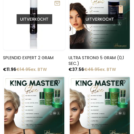
UITVERKOCHT
UITVERKOCHT
Snelle blik
Snelle blik
SPLENDID EXPERT 2 GRAM
ULTRA STRONG 5 GRAM (0,1
SEC.)
€
11.96
€
14.95
ex. BTW
€
37.56
€
46.95
ex. BTW
-20%
-20%