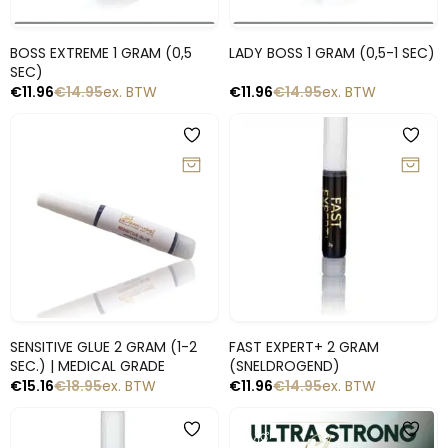
Snelle blik
Snelle blik
BOSS EXTREME 1 GRAM (0,5
LADY BOSS 1 GRAM (0,5-1 SEC)
SEC)
€
11.96
€
14.95
ex. BTW
€
11.96
€
14.95
ex. BTW
-20%
-20%
Snelle blik
Snelle blik
SENSITIVE GLUE 2 GRAM (1-2
FAST EXPERT+ 2 GRAM
SEC.) | MEDICAL GRADE
(SNELDROGEND)
€
15.16
€
18.95
ex. BTW
€
11.96
€
14.95
ex. BTW
-20%
-20%