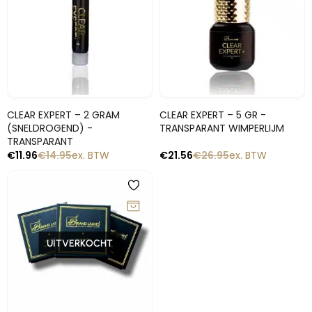
Snelle blik
Snelle blik
CLEAR EXPERT – 2 GRAM
CLEAR EXPERT – 5 GR -
(SNELDROGEND) -
TRANSPARANT WIMPERLIJM
TRANSPARANT
€
11.96
€
14.95
ex. BTW
€
21.56
€
26.95
ex. BTW
-20%
UITVERKOCHT