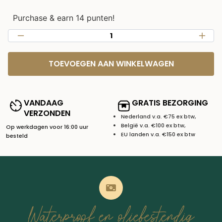
Purchase & earn 14 punten!
TOEVOEGEN AAN WINKELWAGEN
VANDAAG
GRATIS BEZORGING
VERZONDEN
Nederland v.a. €75 ex btw,
België v.a. €100 ex btw,
Op werkdagen voor 16:00 uur
EU landen v.a. €150 ex btw
besteld
Waterproof en oliebestendig