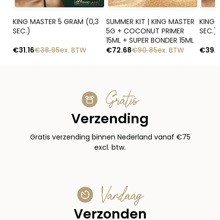
Snelle blik
Snelle blik
KING MASTER 5 GRAM (0,3
SUMMER KIT | KING MASTER
KING 
SEC.)
5G + COCONUT PRIMER
SEC.)
15ML + SUPER BONDER 15ML
€
31.16
€
38.95
ex. BTW
€
72.68
€
90.85
ex. BTW
€
39.
Gratis
Verzending
Gratis verzending binnen Nederland vanaf €75
excl. btw.
Vandaag
Verzonden