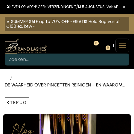
×
🏖️ EVEN OPLADEN! GEEN VERZENDINGEN T/M 5 AUGUSTUS. VANAF 6 AUGU
☀️ SUMMER SALE up tp 70% OFF • GRATIS Holo Bag vanaf
€100 ex. btw •
0
0
/
DE WAARHEID OVER PINCETTEN REINIGEN – EN WAAROM
ALCOHOL NIET GENOEG IS
TERUG
Blog