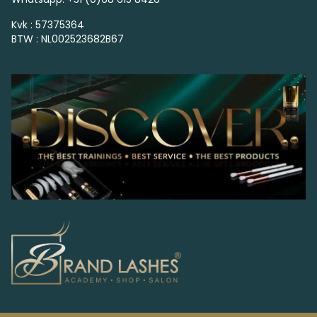
Kvk : 57375364
BTW : NL002523682B67