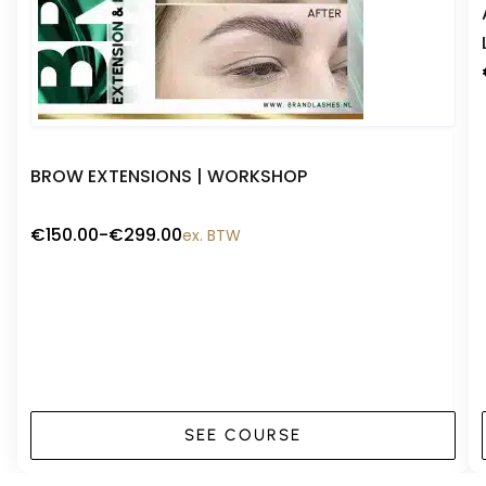
Snelle blik
BROW EXTENSIONS | WORKSHOP
€
150.00
-
€
299.00
ex. BTW
SEE COURSE