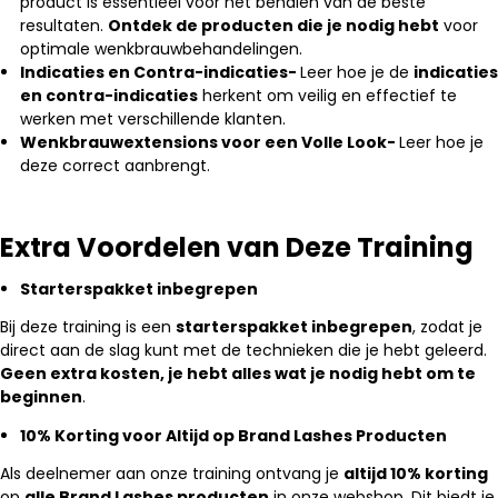
product is essentieel voor het behalen van de beste
resultaten.
Ontdek de producten die je nodig hebt
voor
optimale wenkbrauwbehandelingen.
Indicaties en Contra-indicaties-
Leer hoe je de
indicaties
en contra-indicaties
herkent om veilig en effectief te
werken met verschillende klanten.
Wenkbrauwextensions voor een Volle Look-
Leer hoe je
deze correct aanbrengt.
Extra Voordelen van Deze Training
Starterspakket inbegrepen
Bij deze training is een
starterspakket inbegrepen
, zodat je
direct aan de slag kunt met de technieken die je hebt geleerd.
Geen extra kosten, je hebt alles wat je nodig hebt om te
beginnen
.
10% Korting voor Altijd op Brand Lashes Producten
Als deelnemer aan onze training ontvang je
altijd 10% korting
op
alle Brand Lashes producten
in onze webshop. Dit biedt je