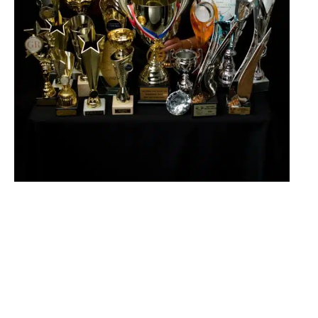
Brand Lashes ACADEMY is een academie opgericht door
Agnieszka van den Brand.
Het doel was om een team van de beste stylisten samen
te stellen die trainingen zouden geven op het hoogste
niveau.
Elke Brand Lashes-trainer werd geselecteerd uit tientallen
kandidaten en getraind in individuele modules. Het zijn
trainsters met een groot potentieel en kennis.