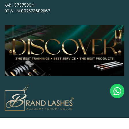
Kvk : 57375364
BTW : NL002523682B67