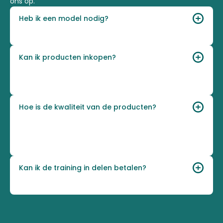
ons op.
Heb ik een model nodig?
Voor deze cursus heb je 1 model nodig.
Kan ik producten inkopen?
Ja, na de training krijg je voldoende gelegenheid
om extra Brand Lashes producten in te kopen
Hoe is de kwaliteit van de producten?
Onze producten zijn geregistreerd bij het CPNP
portaal, voldoen volledig aan de Europese
wetgeving en zijn dierproefvrij.
Kan ik de training in delen betalen?
Ja dat kan via Klarna betalingen.