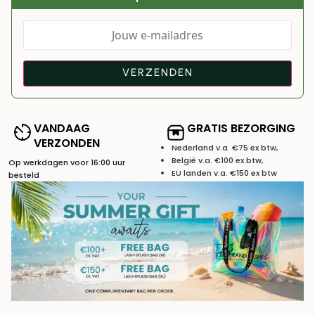
VANDAAG
GRATIS BEZORGING
VERZONDEN
Nederland v.a. €75 ex btw,
België v.a. €100 ex btw,
Op werkdagen voor 16:00 uur
EU landen v.a. €150 ex btw
besteld