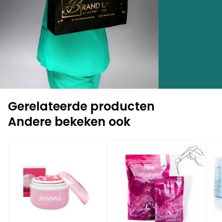
Gerelateerde producten
Andere bekeken ook
-10%
-10%
-1