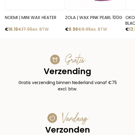
Snelle blik
Snelle blik
NOEMI | MINI WAX HEATER
ZOLA | WAX PINK PEARL 100G
OKO 
BLA
€
16.16
€
17.95
ex. BTW
€
8.96
€
9.95
ex. BTW
€
13
Gratis
Verzending
Gratis verzending binnen Nederland vanaf €75
excl. btw.
Vandaag
Verzonden