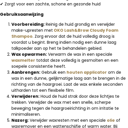
✔ Zorgt voor een zachte, schone en gezonde huid
Gebruiksaanwijzing
Voorbereiding:
Reinig de huid grondig en verwijder
make-upresten met
OKO Lash&Brow Cloudy Foam
Shampoo
. Zorg ervoor dat de huid volledig droog is
voordat u begint. Breng indien nodig een dunne laag
talkpoeder aan op het te behandelen gebied.
Wax opwarmen:
Verwarm de wax in een speciale
waxmelter
totdat deze volledig is gesmolten en een
soepele consistentie heeft.
Aanbrengen:
Gebruik een
houten applicator
om de
wax in een dunne, gelijkmatige laag aan te brengen in de
richting van de haargroei. Laat de wax enkele seconden
uitharden tot een flexibele film.
Verwijderen:
Houd de huid strak door deze lichtjes te
trekken. Verwijder de wax met een snelle, scherpe
beweging tegen de haargroeirichting in om irritatie te
minimaliseren.
Nazorg:
Verwijder waxresten met een speciale
olie
of
waxremover en een wattenschijfje of warm water. Bij