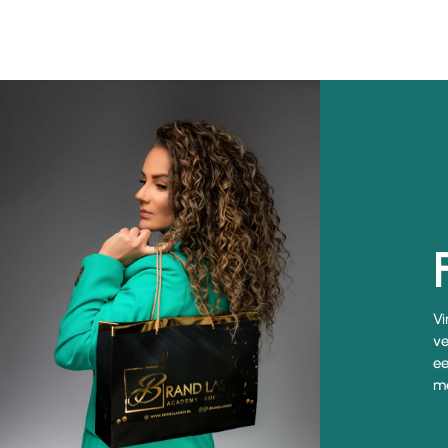
Vi
ve
ee
me