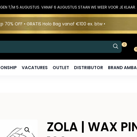
DINGEN T/M 5 AUGUSTUS. VANAF 6 AUGUSTUS STAAN WE WEER VOOR JE KLAAR.
p 70% OFF • GRATIS Holo Bag vanaf €100 ex. btw •
0
ONSHIP
VACATURES
OUTLET
DISTRIBUTOR
BRAND AMB
ZOLA | WAX PI