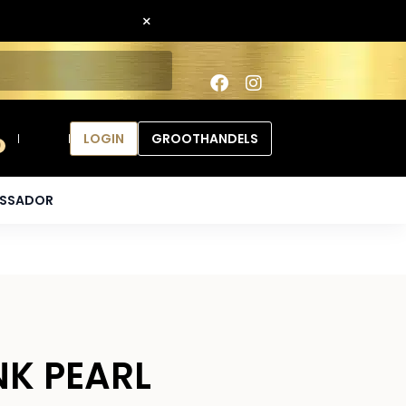
×
LOGIN
GROOTHANDELS
0
ASSADOR
NK PEARL