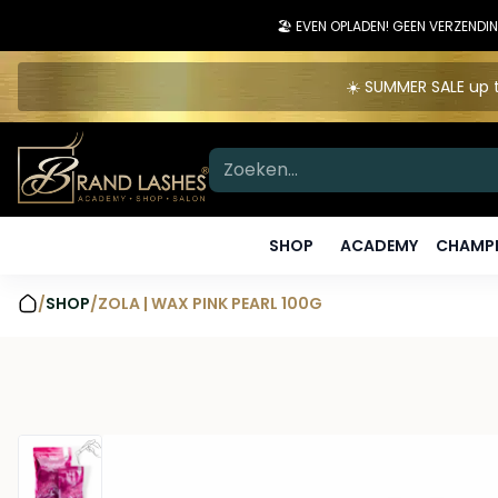
🏖️ EVEN OPLADEN! GEEN VERZEN
☀️ SUMMER SALE up t
SHOP
ACADEMY
CHAMPI
/
SHOP
/
ZOLA | WAX PINK PEARL 100G