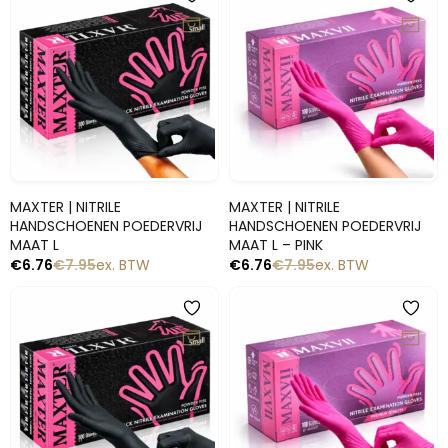
-15%
-15%
Snelle blik
Snelle blik
MAXTER | NITRILE
MAXTER | NITRILE
HANDSCHOENEN POEDERVRIJ
HANDSCHOENEN POEDERVRIJ
MAAT L
MAAT L – PINK
€
6.76
€
7.95
ex. BTW
€
6.76
€
7.95
ex. BTW
-15%
-15%