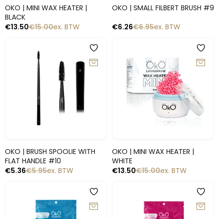
Snelle blik
Snelle blik
OKO | MINI WAX HEATER |
OKO | SMALL FILBERT BRUSH #9
BLACK
€
13.50
€
15.00
ex. BTW
€
6.26
€
6.95
ex. BTW
-10%
-10%
Snelle blik
Snelle blik
OKO | BRUSH SPOOLIE WITH
OKO | MINI WAX HEATER |
FLAT HANDLE #10
WHITE
€
5.36
€
5.95
ex. BTW
€
13.50
€
15.00
ex. BTW
-10%
-10%