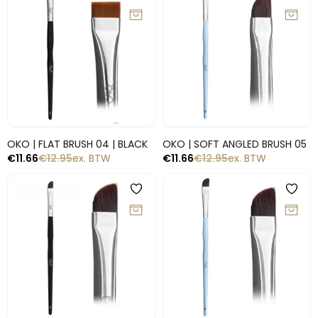
-10%
-10%
Snelle blik
Snelle blik
OKO | FLAT BRUSH 04 | BLACK
OKO | SOFT ANGLED BRUSH 05
€
11.66
€
12.95
ex. BTW
€
11.66
€
12.95
ex. BTW
-10%
-10%