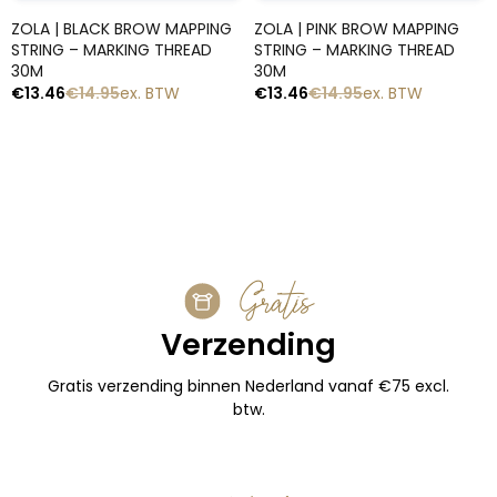
Snelle blik
Snelle blik
ZOLA | BLACK BROW MAPPING
ZOLA | PINK BROW MAPPING
STRING – MARKING THREAD
STRING – MARKING THREAD
30M
30M
€
13.46
€
14.95
ex. BTW
€
13.46
€
14.95
ex. BTW
1
2
3
4
5
→
Gratis
Verzending
Gratis verzending binnen Nederland vanaf €75 excl.
btw.