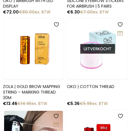
OKO | AIRBRUSH WITH LED
SILICONE EYEBROW STICKERS
DISPLAY
FOR AIRBRUSH | 5 PAIRS
€
72.00
€
80.00
ex. BTW
€
6.30
€
7.00
ex. BTW
-10%
-10%
UITVERKOCHT
Snelle blik
Snelle blik
ZOLA | GOLD BROW MAPPING
OKO | COTTON THREAD
STRING – MARKING THREAD
30M
€
13.46
€
14.95
ex. BTW
€
5.36
€
5.95
ex. BTW
-10%
-10%