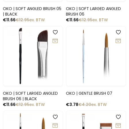
Snelle blik
Snelle blik
OKO | SOFT ANGLED BRUSH 05
OKO | SOFT LARGED ANGLED
| BLACK
BRUSH 06
€
11.66
€
12.95
ex. BTW
€
11.66
€
12.95
ex. BTW
-10%
-10%
Snelle blik
Snelle blik
OKO | SOFT LARGED ANGLED
OKO | GENTLE BRUSH 07
BRUSH 06 | BLACK
€
11.66
€
12.95
ex. BTW
€
3.78
€
4.20
ex. BTW
-10%
-10%