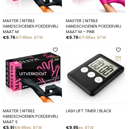
Snelle blik
Snelle blik
MAXTER | NITRILE
MAXTER | NITRILE
HANDSCHOENEN POEDERVRIJ
HANDSCHOENEN POEDERVRIJ
MAAT M
MAAT M – PINK
€
6.76
€
7.95
ex. BTW
€
6.76
€
7.95
ex. BTW
-15%
UITVERKOCHT
Snelle blik
Snelle blik
MAXTER | NITRILE
LASH LIFT TIMER | BLACK
HANDSCHOENEN POEDERVRIJ
MAAT S
€
5.91
€
6.95
ex. BTW
€
9.95
ex. BTW