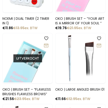
Snelle blik
Snelle blik
NOEMI | DUAL TIMER (2 TIMER
OKO | BRUSH SET – “YOUR ART
IN 1)
IS A MIRROR OF YOUR SOUL ”
€
11.86
€
13.95
ex. BTW
€
19.76
€
21.95
ex. BTW
-10%
-10%
UITVERKOCHT
Snelle blik
Snelle blik
OKO | BRUSH SET – “FLAWLESS
OKO | LARGE ANGLED BRUSH 01
BRUSHES FLAWLESS BROWS”
€
21.56
€
23.95
ex. BTW
€
11.66
€
12.95
ex. BTW