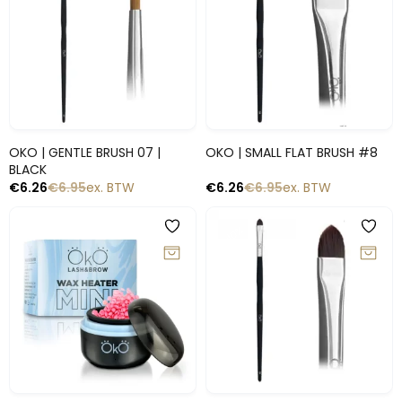
Snelle blik
Snelle blik
OKO | GENTLE BRUSH 07 |
OKO | SMALL FLAT BRUSH #8
BLACK
€
6.26
€
6.95
ex. BTW
€
6.26
€
6.95
ex. BTW
-10%
-10%