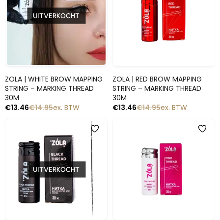
UITVERKOCHT
Snelle blik
Snelle blik
ZOLA | WHITE BROW MAPPING
ZOLA | RED BROW MAPPING
STRING – MARKING THREAD
STRING – MARKING THREAD
30M
30M
€
13.46
€
14.95
ex. BTW
€
13.46
€
14.95
ex. BTW
-10%
-10%
UITVERKOCHT