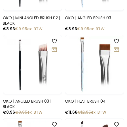
Snelle blik
Snelle blik
OKO | MINI ANGLED BRUSH 02 |
OKO | ANGLED BRUSH 03
BLACK
€
8.96
€
9.95
ex. BTW
€
8.96
€
9.95
ex. BTW
-10%
-10%
Snelle blik
Snelle blik
OKO | ANGLED BRUSH 03 |
OKO | FLAT BRUSH 04
BLACK
€
8.96
€
9.95
ex. BTW
€
11.66
€
12.95
ex. BTW