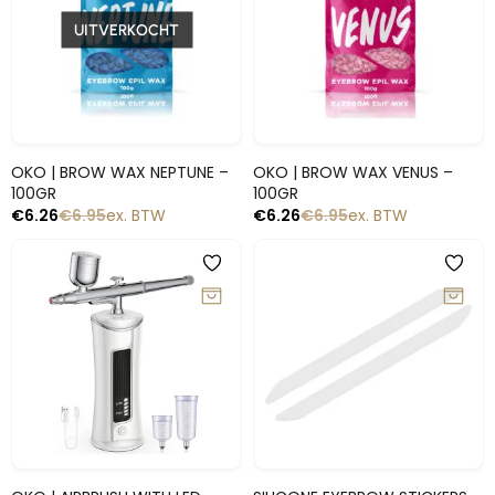
UITVERKOCHT
Snelle blik
Snelle blik
OKO | BROW WAX NEPTUNE –
OKO | BROW WAX VENUS –
100GR
100GR
€
6.26
€
6.95
ex. BTW
€
6.26
€
6.95
ex. BTW
-10%
-10%
Snelle blik
Snelle blik