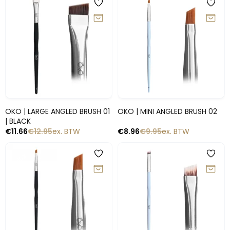
-10%
-10%
Snelle blik
Snelle blik
OKO | LARGE ANGLED BRUSH 01
OKO | MINI ANGLED BRUSH 02
| BLACK
€
11.66
€
12.95
ex. BTW
€
8.96
€
9.95
ex. BTW
-10%
-10%