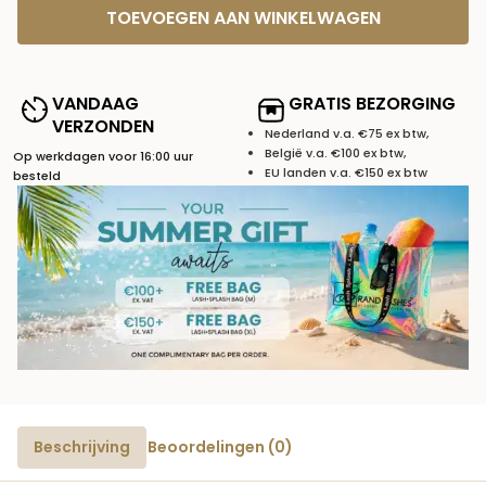
TOEVOEGEN AAN WINKELWAGEN
VANDAAG
GRATIS BEZORGING
VERZONDEN
Nederland v.a. €75 ex btw,
België v.a. €100 ex btw,
Op werkdagen voor 16:00 uur
EU landen v.a. €150 ex btw
besteld
Beschrijving
Beoordelingen (0)