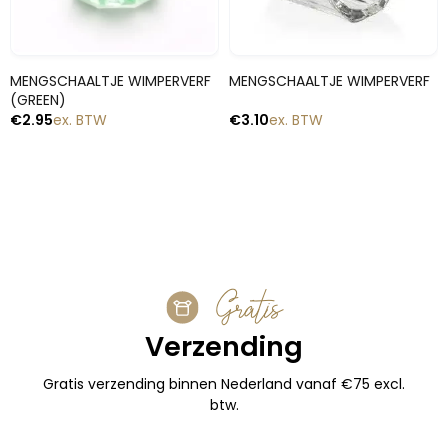
Snelle blik
Snelle blik
MENGSCHAALTJE WIMPERVERF
MENGSCHAALTJE WIMPERVERF
(GREEN)
€
2.95
ex. BTW
€
3.10
ex. BTW
1
2
3
4
→
Gratis
Verzending
Gratis verzending binnen Nederland vanaf €75 excl.
btw.