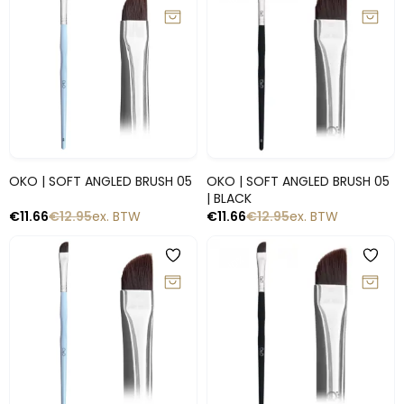
Snelle blik
Snelle blik
OKO | SOFT ANGLED BRUSH 05
OKO | SOFT ANGLED BRUSH 05
| BLACK
€
11.66
€
12.95
ex. BTW
€
11.66
€
12.95
ex. BTW
-10%
-10%