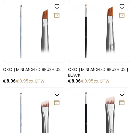
-10%
-10%
Snelle blik
Snelle blik
OKO | MINI ANGLED BRUSH 02
OKO | MINI ANGLED BRUSH 02 |
BLACK
€
8.96
€
9.95
ex. BTW
€
8.96
€
9.95
ex. BTW
-10%
-10%