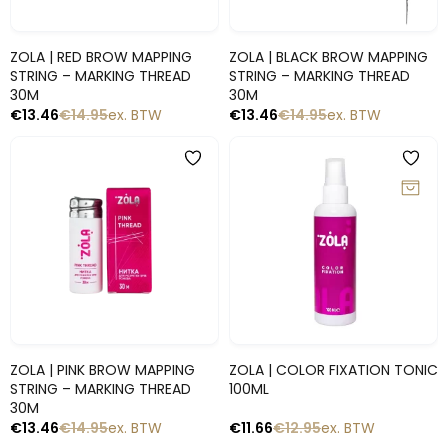
Snelle blik
Snelle blik
ZOLA | RED BROW MAPPING
ZOLA | BLACK BROW MAPPING
STRING – MARKING THREAD
STRING – MARKING THREAD
30M
30M
€
13.46
€
14.95
ex. BTW
€
13.46
€
14.95
ex. BTW
-10%
-10%
Snelle blik
Snelle blik
ZOLA | PINK BROW MAPPING
ZOLA | COLOR FIXATION TONIC
STRING – MARKING THREAD
100ML
30M
€
13.46
€
14.95
ex. BTW
€
11.66
€
12.95
ex. BTW