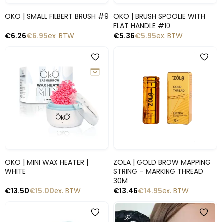
Snelle blik
Snelle blik
OKO | SMALL FILBERT BRUSH #9
OKO | BRUSH SPOOLIE WITH
FLAT HANDLE #10
€
6.26
€
6.95
ex. BTW
€
5.36
€
5.95
ex. BTW
-10%
-10%
Snelle blik
Snelle blik
OKO | MINI WAX HEATER |
ZOLA | GOLD BROW MAPPING
WHITE
STRING – MARKING THREAD
30M
€
13.50
€
15.00
ex. BTW
€
13.46
€
14.95
ex. BTW
-10%
-10%