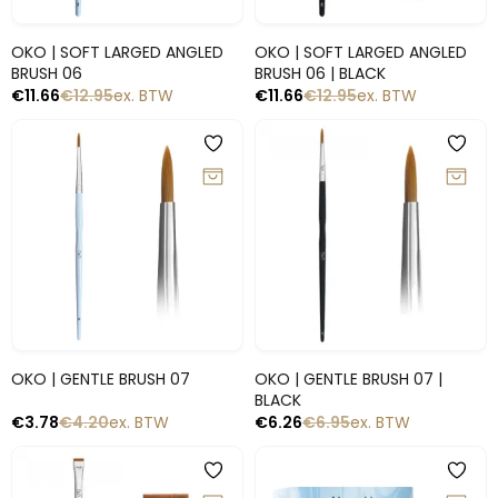
Snelle blik
Snelle blik
OKO | SOFT LARGED ANGLED
OKO | SOFT LARGED ANGLED
BRUSH 06
BRUSH 06 | BLACK
€
11.66
€
12.95
ex. BTW
€
11.66
€
12.95
ex. BTW
-10%
-10%
Snelle blik
Snelle blik
OKO | GENTLE BRUSH 07
OKO | GENTLE BRUSH 07 |
BLACK
€
3.78
€
4.20
ex. BTW
€
6.26
€
6.95
ex. BTW
-10%
-10%