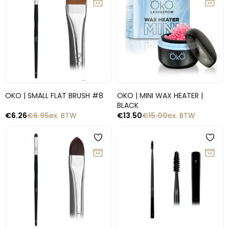
Snelle blik
Snelle blik
OKO | SMALL FLAT BRUSH #8
OKO | MINI WAX HEATER |
BLACK
€
6.26
€
6.95
ex. BTW
€
13.50
€
15.00
ex. BTW
-10%
-10%