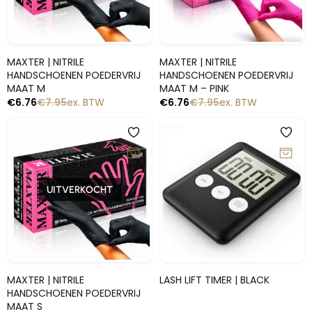
Snelle blik
Snelle blik
MAXTER | NITRILE
MAXTER | NITRILE
HANDSCHOENEN POEDERVRIJ
HANDSCHOENEN POEDERVRIJ
MAAT M
MAAT M – PINK
€
6.76
€
7.95
ex. BTW
€
6.76
€
7.95
ex. BTW
-15%
UITVERKOCHT
Snelle blik
Snelle blik
MAXTER | NITRILE
LASH LIFT TIMER | BLACK
HANDSCHOENEN POEDERVRIJ
MAAT S