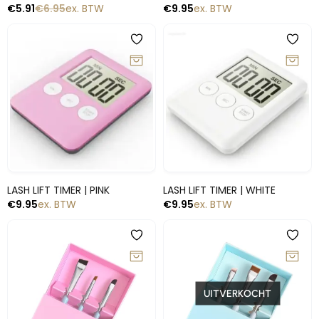
€
5.91
€
6.95
ex. BTW
€
9.95
ex. BTW
Snelle blik
Snelle blik
LASH LIFT TIMER | PINK
LASH LIFT TIMER | WHITE
€
9.95
ex. BTW
€
9.95
ex. BTW
-10%
-10%
UITVERKOCHT