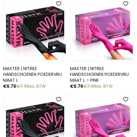
-15%
-15%
Snelle blik
Snelle blik
MAXTER | NITRILE
MAXTER | NITRILE
HANDSCHOENEN POEDERVRIJ
HANDSCHOENEN POEDERVRIJ
MAAT L
MAAT L – PINK
€
6.76
€
7.95
ex. BTW
€
6.76
€
7.95
ex. BTW
-15%
-15%