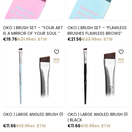
Snelle blik
Snelle blik
OKO | BRUSH SET – “YOUR ART
OKO | BRUSH SET – “FLAWLESS
IS A MIRROR OF YOUR SOUL ”
BRUSHES FLAWLESS BROWS”
€
19.76
€
21.95
ex. BTW
€
21.56
€
23.95
ex. BTW
-10%
-10%
Snelle blik
Snelle blik
OKO | LARGE ANGLED BRUSH 01
OKO | LARGE ANGLED BRUSH 01
| BLACK
€
11.66
€
12.95
ex. BTW
€
11.66
€
12.95
ex. BTW