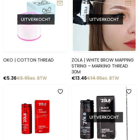
UITVERKOCHT
UITVERKOCHT
Snelle blik
Snelle blik
OKO | COTTON THREAD
ZOLA | WHITE BROW MAPPING
STRING – MARKING THREAD
30M
€
5.36
€
5.95
ex. BTW
€
13.46
€
14.95
ex. BTW
-10%
-10%
UITVERKOCHT