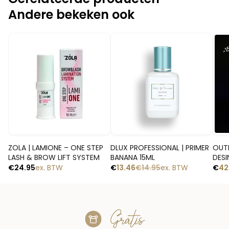
Andere bekeken ook
-10%
-1
Snelle blik
Snelle blik
ZOLA | LAMIONE – ONE STEP
DLUX PROFESSIONAL | PRIMER
OUTL
LASH & BROW LIFT SYSTEM
BANANA 15ML
DESI
€
24.95
ex. BTW
€
13.46
€
14.95
ex. BTW
€
42
Gratis