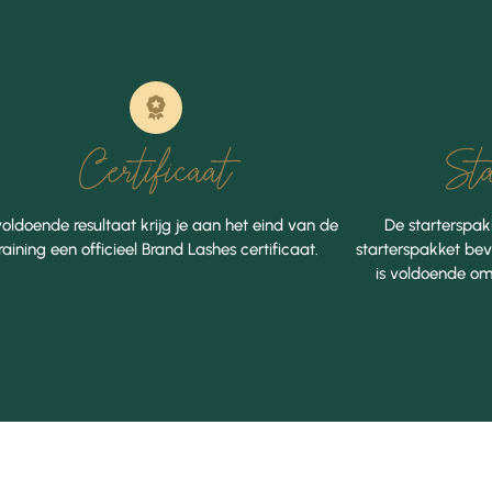
Certificaat
Sta
 voldoende resultaat krijg je aan het eind van de
De starterspakk
raining een officieel Brand Lashes certificaat.
starterspakket bev
is voldoende om