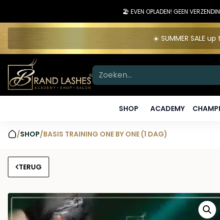
🏖️ EVEN OPLADEN! GEEN VERZEN
☀️ SUMMER SALE up t
SHOP
ACADEMY
CHAMPI
/
SHOP
/
BASIS TRAINING ONE BY ONE (1 DAG)
TERUG