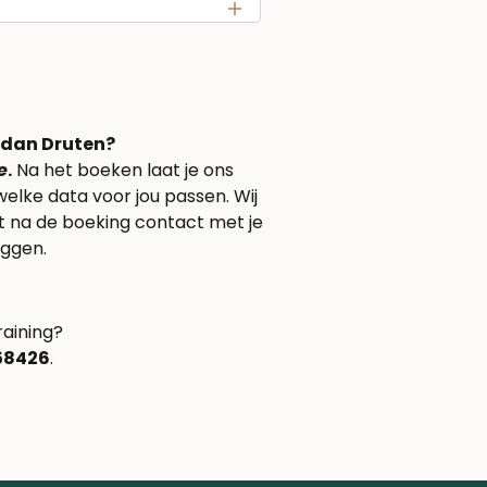
e dan Druten?
e
.
Na het boeken laat je ons
welke data voor jou passen. Wij
ct na de boeking contact met je
ggen.
raining?
158426
.