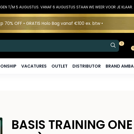
DINGEN T/M 5 AUGUSTUS. VANAF 6 AUGUSTUS STAAN WE WEER VOOR JE KLAAR.
p 70% OFF • GRATIS Holo Bag vanaf €100 ex. btw •
0
ONSHIP
VACATURES
OUTLET
DISTRIBUTOR
BRAND AMB
BASIS TRAINING ONE 