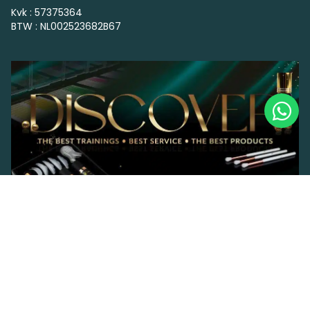
Kvk : 57375364
BTW : NL002523682B67