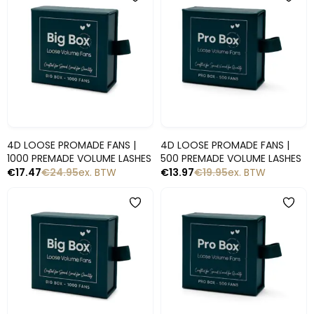
-30%
-30%
Snelle blik
Snelle blik
4D LOOSE PROMADE FANS |
4D LOOSE PROMADE FANS |
1000 PREMADE VOLUME LASHES
500 PREMADE VOLUME LASHES
€
17.47
€
24.95
ex. BTW
€
13.97
€
19.95
ex. BTW
-30%
-30%