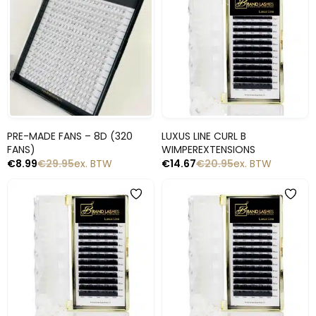
Snelle blik
Snelle blik
PRE-MADE FANS – 8D (320
LUXUS LINE CURL B
FANS)
WIMPEREXTENSIONS
€
8.99
€
29.95
ex. BTW
€
14.67
€
20.95
ex. BTW
-30%
-30%