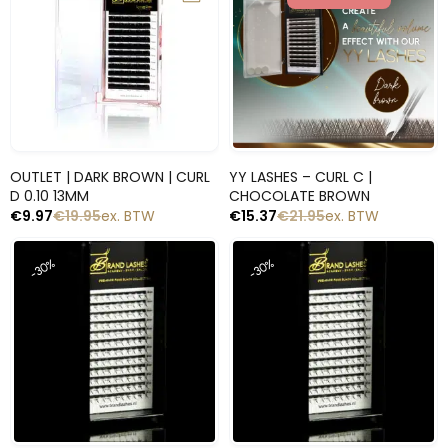
Snelle blik
Snelle blik
OUTLET | DARK BROWN | CURL
YY LASHES – CURL C |
D 0.10 13MM
CHOCOLATE BROWN
€
9.97
€
19.95
ex. BTW
€
15.37
€
21.95
ex. BTW
-30%
-30%