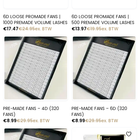
Snelle blik
Snelle blik
6D LOOSE PROMADE FANS |
6D LOOSE PROMADE FANS |
1000 PREMADE VOLUME LASHES
500 PREMADE VOLUME LASHES
€
17.47
€
24.95
ex. BTW
€
13.97
€
19.95
ex. BTW
-70%
-70%
Snelle blik
Snelle blik
PRE-MADE FANS – 4D (320
PRE-MADE FANS – 6D (320
FANS)
FANS)
€
8.99
€
29.95
ex. BTW
€
8.99
€
29.95
ex. BTW
-70%
-30%