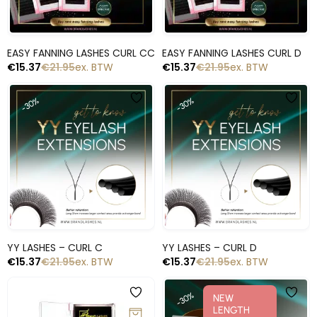
Snelle blik
Snelle blik
EASY FANNING LASHES CURL CC
EASY FANNING LASHES CURL D
€
15.37
€
21.95
ex. BTW
€
15.37
€
21.95
ex. BTW
-30%
-30%
Snelle blik
Snelle blik
YY LASHES – CURL C
YY LASHES – CURL D
€
15.37
€
21.95
ex. BTW
€
15.37
€
21.95
ex. BTW
-50%
-30%
NEW
LENGTH