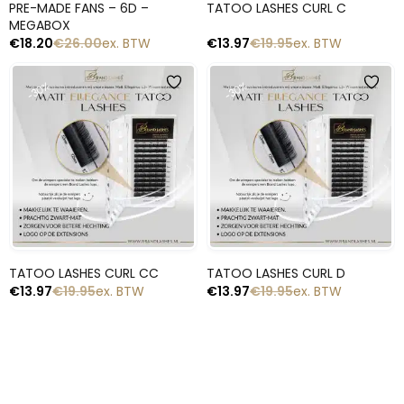
PRE-MADE FANS – 6D –
TATOO LASHES CURL C
MEGABOX
€
18.20
€
26.00
ex. BTW
€
13.97
€
19.95
ex. BTW
-30%
-30%
Snelle blik
Snelle blik
TATOO LASHES CURL CC
TATOO LASHES CURL D
€
13.97
€
19.95
ex. BTW
€
13.97
€
19.95
ex. BTW
1
2
→