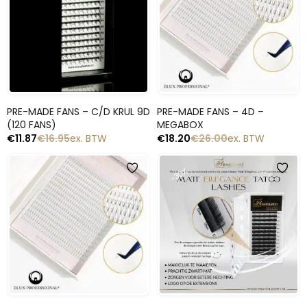
Snelle blik
Snelle blik
PRE-MADE FANS – C/D KRUL 9D
PRE-MADE FANS – 4D –
(120 FANS)
MEGABOX
€
11.87
€
16.95
ex. BTW
€
18.20
€
26.00
ex. BTW
-30%
-30%
Snelle blik
Snelle blik