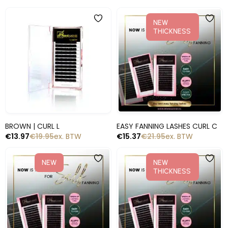
-30%
-30%
NEW
THICKNESS
Snelle blik
Snelle blik
BROWN | CURL L
EASY FANNING LASHES CURL C
€
13.97
€
19.95
ex. BTW
€
15.37
€
21.95
ex. BTW
-30%
-30%
NEW
NEW
THICKNESS