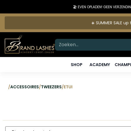
🏖️ EVEN OPLADEN! GEEN VERZEN
☀️ SUMMER SALE up t
SHOP
ACADEMY
CHAMPI
/
ACCESSOIRES
/
TWEEZERS
/
ETUI