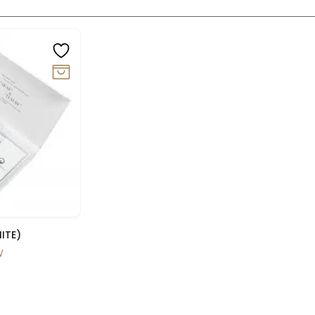
lik
ITE)
W