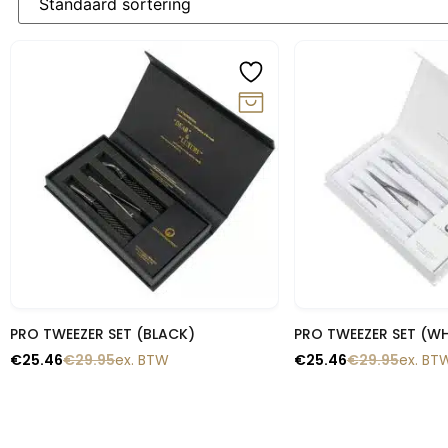
-15%
-15%
Snelle blik
Snelle b
PRO TWEEZER SET (BLACK)
PRO TWEEZER SET (WH
€
25.46
€
29.95
ex. BTW
€
25.46
€
29.95
ex. BT