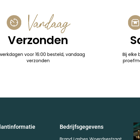
Vandaag
Verzonden
S
werkdagen voor 16:00 besteld, vandaag
Bij elke 
verzonden
proefm
lantinformatie
Bedrijfsgegevens
Brand Lashes Woerdsestraat