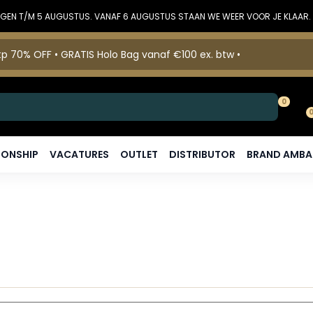
DINGEN T/M 5 AUGUSTUS. VANAF 6 AUGUSTUS STAAN WE WEER VOOR JE KLAAR.
p 70% OFF • GRATIS Holo Bag vanaf €100 ex. btw •
0
ONSHIP
VACATURES
OUTLET
DISTRIBUTOR
BRAND AMB