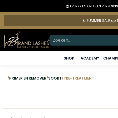
🏖️ EVEN OPLADEN! GEEN VERZEN
☀️ SUMMER SALE up t
SHOP
ACADEMY
CHAMPI
/
PRIMER EN REMOVER
/
SOORT
/
PRE-TREATMENT