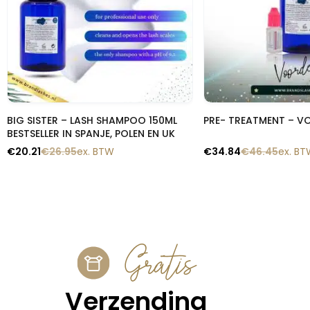
Snelle blik
Snelle b
BIG SISTER – LASH SHAMPOO 150ML
PRE- TREATMENT – V
BESTSELLER IN SPANJE, POLEN EN UK
€
20.21
€
26.95
ex. BTW
€
34.84
€
46.45
ex. B
Gratis
Verzending