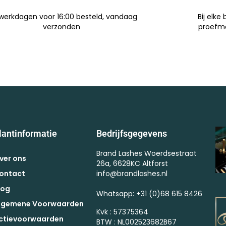
werkdagen voor 16:00 besteld, vandaag
Bij elke 
verzonden
proefm
lantinformatie
Bedrijfsgegevens
Brand Lashes Woerdsestraat
ver ons
26a, 6628KC Altforst
ontact
info@brandlashes.nl
log
Whatsapp: +31 (0)68 615 8426
lgemene Voorwaarden
Kvk : 57375364
ctievoorwaarden
BTW : NL002523682B67