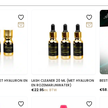
-2
lik
Snelle blik
MET HYALURON EN
LASH CLEANER 20 ML (MET HYALURON
BEST
EN ROZEMARIJNWATER)
€
58
€
22.95
ex. BTW