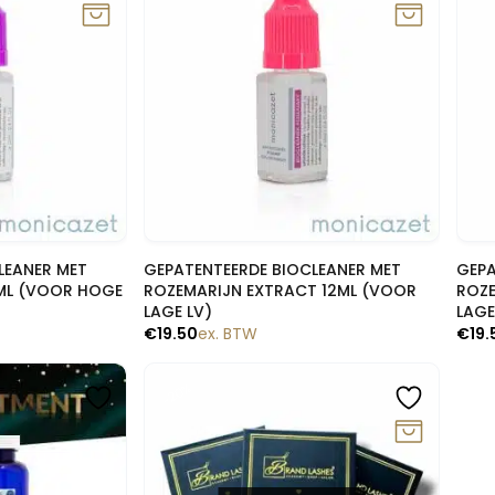
lik
Snelle blik
LEANER MET
GEPATENTEERDE BIOCLEANER MET
GEPA
ML (VOOR HOGE
ROZEMARIJN EXTRACT 12ML (VOOR
ROZE
LAGE LV)
LAGE
€
19.50
ex. BTW
€
19.
-20%