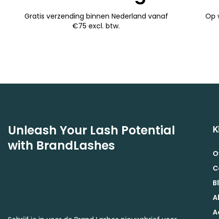
Gratis verzending binnen Nederland vanaf
Op 
€75 excl. btw.
Unleash Your Lash Potential
K
with BrandLashes
O
C
B
A
A