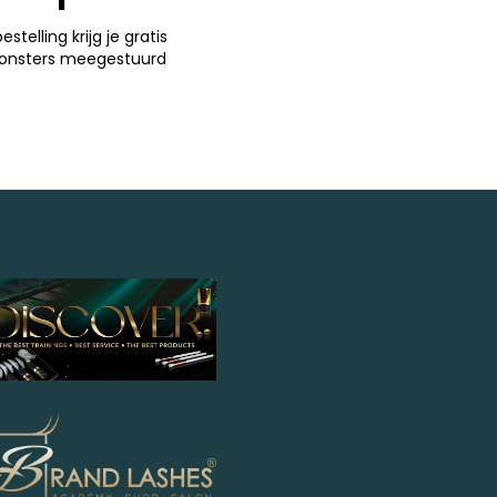
bestelling krijg je gratis
onsters meegestuurd