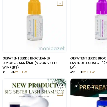
Snelle blik
Snelle b
GEPATENTEERDE BIOCLEANER
GEPATENTEERDE BIOC
LEMONGRASS 12ML (VOOR VETTE
LAVENDELEXTRACT 12
WIMPERS)
LV)
€
19.50
ex. BTW
€
19.50
ex. BTW
-25%
-25%