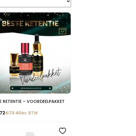
0%
Snelle blik
E RETENTIE – VOORDEELPAKKET
.72
€
73.40
ex. BTW