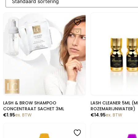
Snelle blik
Snelle b
LASH & BROW SHAMPOO
LASH CLEANER 5ML (
CONCENTRAAT SACHET 3ML
ROZEMARIJNWATER)
€
1.95
ex. BTW
€
14.95
ex. BTW