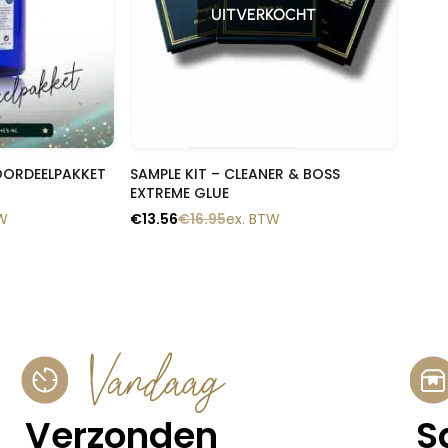
UITVERKOCHT
lik
Snelle blik
OORDEELPAKKET
SAMPLE KIT – CLEANER & BOSS
EXTREME GLUE
TW
€
13.56
€
16.95
ex. BTW
Vandaag
Verzonden
S