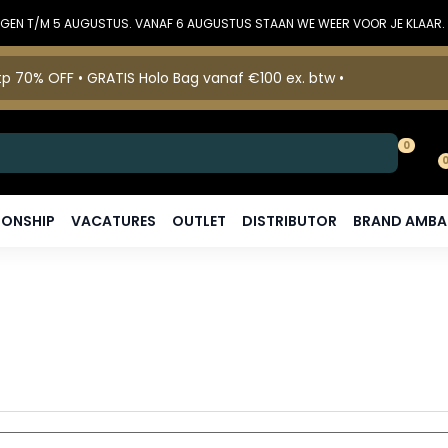
DINGEN T/M 5 AUGUSTUS. VANAF 6 AUGUSTUS STAAN WE WEER VOOR JE KLAAR.
p 70% OFF • GRATIS Holo Bag vanaf €100 ex. btw •
0
ONSHIP
VACATURES
OUTLET
DISTRIBUTOR
BRAND AMB