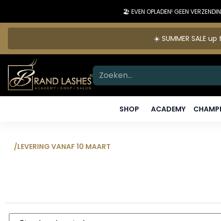
🏖️ EVEN OPLADEN! GEEN VERZEN
☀️ SUMMER SALE up t
SHOP
ACADEMY
CHAMPI
/
LEVERING VANAF 10 MAART