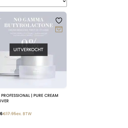
0%
UITVERKOCHT
Snelle blik
 PROFESSIONAL | PURE CREAM
OVER
16
€
17.95
ex. BTW