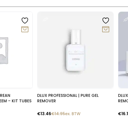
-10%
-1
lik
Snelle blik
OREAN
DLUX PROFESSIONAL | PURE GEL
DLUX
EEM – KIT TUBES
REMOVER
REM
€
13.46
€
14.95
ex. BTW
€
16.