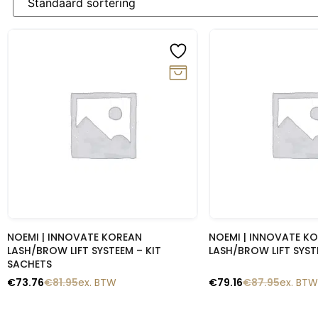
-10%
-10%
Snelle blik
Snelle b
NOEMI | INNOVATE KOREAN
NOEMI | INNOVATE K
LASH/BROW LIFT SYSTEEM – KIT
LASH/BROW LIFT SYST
SACHETS
€
73.76
€
81.95
ex. BTW
€
79.16
€
87.95
ex. BTW