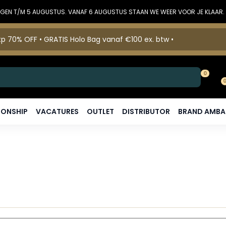
DINGEN T/M 5 AUGUSTUS. VANAF 6 AUGUSTUS STAAN WE WEER VOOR JE KLAAR.
p 70% OFF • GRATIS Holo Bag vanaf €100 ex. btw •
0
ONSHIP
VACATURES
OUTLET
DISTRIBUTOR
BRAND AMB