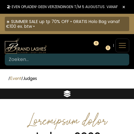
×
🏖️ EVEN OPLADEN! GEEN VERZENDINGEN T/M 5 AUGUSTUS. VANAF 6 AUGU
☀️ SUMMER SALE up tp 70% OFF • GRATIS Holo Bag vanaf
€100 ex. btw •
0
0
/
Event
/
Judges
Loremipsum dolor