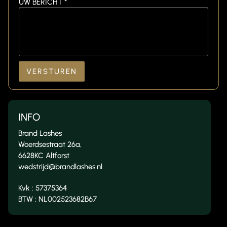
UW BERICHT *
VERSTUREN
INFO
Brand Lashes
Woerdsestraat 26a,
6628KC Altforst
wedstrijd@brandlashes.nl
Kvk : 57375364
BTW : NL002523682B67