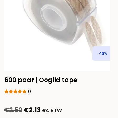
-15%
600 paar | Ooglid tape
()
€
2.50
€
2.13
ex. BTW