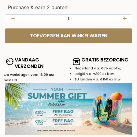
Purchase & earn 2 punten!
TOEVOEGEN AAN WINKELWAGEN
VANDAAG
GRATIS BEZORGING
VERZONDEN
Nederland v.a. €75 ex btw,
België v.a. €100 ex btw,
Op werkdagen voor 16:00 uur
EU landen v.a. €150 ex btw
besteld