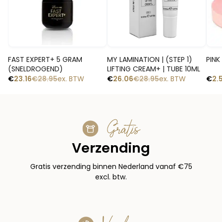
Snelle blik
Snelle blik
FAST EXPERT+ 5 GRAM
MY LAMINATION | (STEP 1)
PINK
(SNELDROGEND)
LIFTING CREAM+ | TUBE 10ML
€
23.16
€
28.95
ex. BTW
€
26.06
€
28.95
ex. BTW
€
2.
Gratis
Verzending
Gratis verzending binnen Nederland vanaf €75
excl. btw.