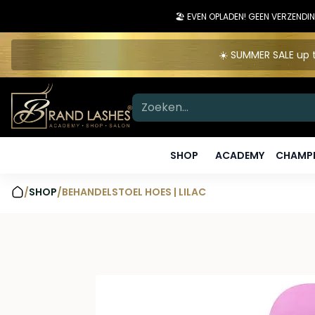
🏖️ EVEN OPLADEN! GEEN VERZEN
☀️ SUMMER SALE up t
SHOP
ACADEMY
CHAMPI
/
SHOP
/
BEHANDELSTOEL HOES | LILAC