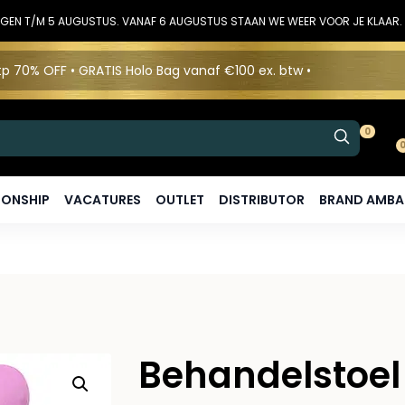
DINGEN T/M 5 AUGUSTUS. VANAF 6 AUGUSTUS STAAN WE WEER VOOR JE KLAAR.
p 70% OFF • GRATIS Holo Bag vanaf €100 ex. btw •
0
ONSHIP
VACATURES
OUTLET
DISTRIBUTOR
BRAND AMB
Behandelstoel 