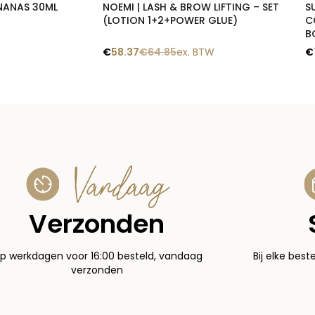
NANAS 30ML
NOEMI | LASH & BROW LIFTING – SET
S
(LOTION 1+2+POWER GLUE)
C
B
€
58.37
€
64.85
ex. BTW
€
Vandaag
Verzonden
p werkdagen voor 16:00 besteld, vandaag
Bij elke best
verzonden