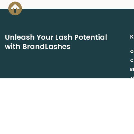
Unleash Your Lash Potential
K
with BrandLashes
O
C
B
A
A
Schrijf je in voor de Brand Lashes nieuwsbrief voor
B
exclusieve acties, aanbiedingen en korting.
V
INSCHRIJVEN
R