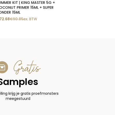
UMMER KIT | KING MASTER 5G +
OCONUT PRIMER 15ML + SUPER
ONDER 15ML
72.68
€
90.85
ex. BTW
Gratis
Samples
elling krijg je gratis proefmonsters
meegestuurd