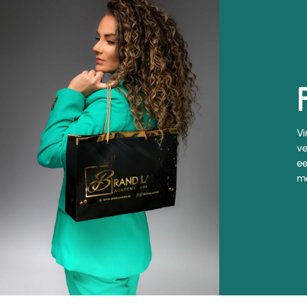
Vi
ve
ee
me