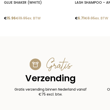
GLUE SHAKER (WHITE)
LASH SHAMPOO – A
€
15.96
€
19.95
ex. BTW
€
6.71
€
8.95
ex. BTW
Gratis
Verzending
Gratis verzending binnen Nederland vanaf
O
€75 excl. btw.