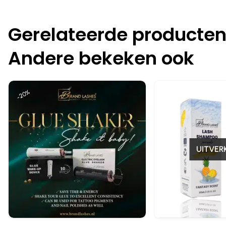
Gerelateerde producte
Andere bekeken ook
-20%
-25%
UITVER
Snelle blik
Snelle