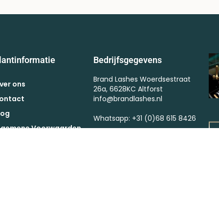
lantinformatie
Bedrijfsgegevens
Brand Lashes Woerdsestraat
ver ons
26a, 6628KC Altforst
ontact
info@brandlashes.nl
log
Whatsapp: +31 (0)68 615 8426
lgemene Voorwaarden
Kvk : 57375364
ctievoorwaarden
BTW : NL002523682B67
etaling
erzendkosten
etourneren