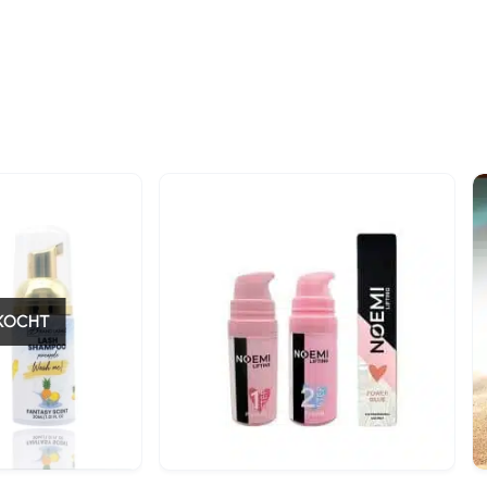
n
-10%
KOCHT
 blik
Snelle blik