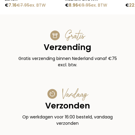
€
7.16
€
7.95
ex. BTW
€
8.96
€
9.95
ex. BTW
€
22
Gratis
Verzending
Gratis verzending binnen Nederland vanaf €75
excl. btw.
Vandaag
Verzonden
Op werkdagen voor 16:00 besteld, vandaag
verzonden