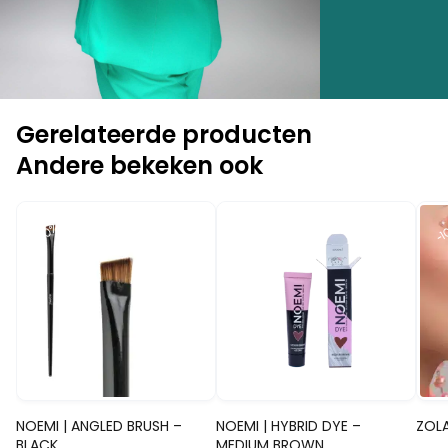
Gerelateerde producten
Andere bekeken ook
-10%
-10%
-1
Snelle blik
Snelle blik
NOEMI | ANGLED BRUSH –
NOEMI | HYBRID DYE –
ZOLA
BLACK
MEDIUM BROWN