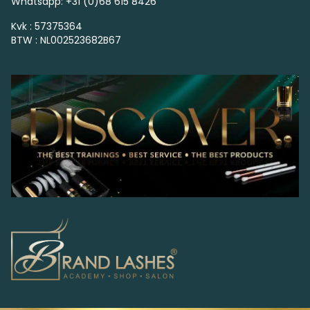
Whatsapp: +31 (0)68 615 8426
Kvk : 57375364
BTW : NL002523682B67