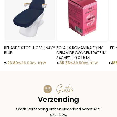
Snelle blik
Snelle blik
BEHANDELSTOEL HOES | NAVY
ZOLA | X ROMASHKA FIXING
LED 
BLUE
CERAMIDE CONCENTRATE IN
SACHET | 10 X 1.5 ML.
€
23.80
€
28.00
ex. BTW
€
35.55
€
39.50
ex. BTW
€
18
Gratis
Verzending
Gratis verzending binnen Nederland vanaf €75
excl. btw.