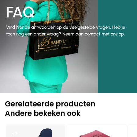
FAQ
Vind hier de antwoorden op de veelgestelde vragen. Heb je
toch nog een ander vraag? Neem dan contact met ons op.
Gerelateerde producten
Andere bekeken ook
-
-10%
-15%