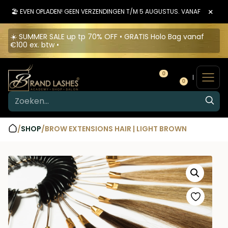
×
🏖️ EVEN OPLADEN! GEEN VERZENDINGEN T/M 5 AUGUSTUS. VANAF 6 AUGU
☀️ SUMMER SALE up tp 70% OFF • GRATIS Holo Bag vanaf
€100 ex. btw •
0
0
/
SHOP
/
BROW EXTENSIONS HAIR | LIGHT BROWN