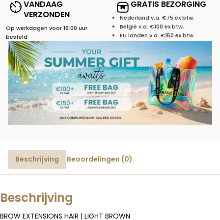
VANDAAG
GRATIS BEZORGING
VERZONDEN
Nederland v.a. €75 ex btw,
België v.a. €100 ex btw,
Op werkdagen voor 16:00 uur
EU landen v.a. €150 ex btw
besteld
Beschrijving
Beoordelingen (0)
Beschrijving
BROW EXTENSIONS HAIR | LIGHT BROWN