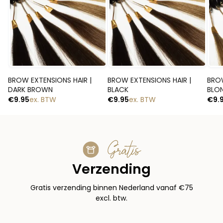
Snelle blik
Snelle blik
BROW EXTENSIONS HAIR |
BROW EXTENSIONS HAIR |
BROW
DARK BROWN
BLACK
BLO
€
9.95
ex. BTW
€
9.95
ex. BTW
€
9.
Gratis
Verzending
Gratis verzending binnen Nederland vanaf €75
excl. btw.