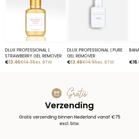
Snelle blik
Snelle blik
DLUX PROFESSIONAL |
DLUX PROFESSIONAL | PURE
BANA
STRAWBERRY GEL REMOVER
GEL REMOVER
€
13.46
€
14.95
ex. BTW
€
13.46
€
14.95
ex. BTW
€
16
Gratis
Verzending
Gratis verzending binnen Nederland vanaf €75
excl. btw.