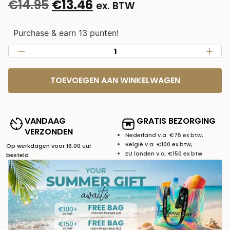
€
14.95
€
13.46
ex. BTW
Purchase & earn 13 punten!
TOEVOEGEN AAN WINKELWAGEN
VANDAAG
GRATIS BEZORGING
VERZONDEN
Nederland v.a. €75 ex btw,
België v.a. €100 ex btw,
Op werkdagen voor 16:00 uur
EU landen v.a. €150 ex btw
besteld