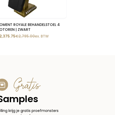
Snelle blik
OMENT ROYALE BEHANDELSTOEL 4
OTOREN | ZWART
2,375.75
€
2,795.00
ex. BTW
Gratis
Samples
elling krijg je gratis proefmonsters