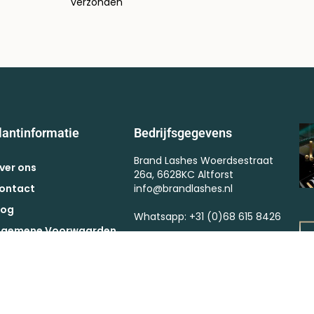
verzonden
lantinformatie
Bedrijfsgegevens
Brand Lashes Woerdsestraat
ver ons
26a, 6628KC Altforst
ontact
info@brandlashes.nl
log
Whatsapp: +31 (0)68 615 8426
lgemene Voorwaarden
Kvk : 57375364
ctievoorwaarden
BTW : NL002523682B67
etaling
erzendkosten