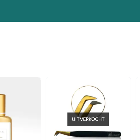
n
-15%
UITVERKOCHT