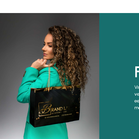
Vi
ve
ee
me