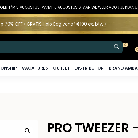
DINGEN T/M 5 AUGUSTUS. VANAF 6 AUGUSTUS STAAN WE WEER VOOR JE KLAAR.
p 70% OFF • GRATIS Holo Bag vanaf €100 ex. btw •
0
ONSHIP
VACATURES
OUTLET
DISTRIBUTOR
BRAND AMB
PRO TWEEZER 