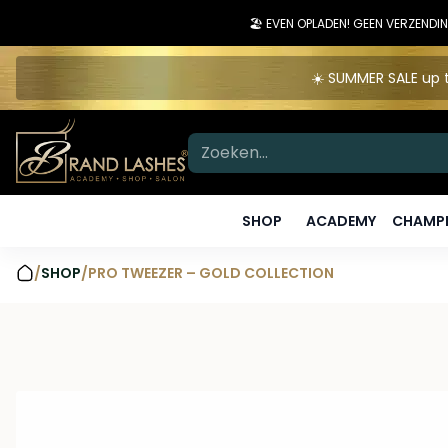
🏖️ EVEN OPLADEN! GEEN VERZEN
☀️ SUMMER SALE up t
SHOP
ACADEMY
CHAMPI
/
SHOP
/
PRO TWEEZER – GOLD COLLECTION