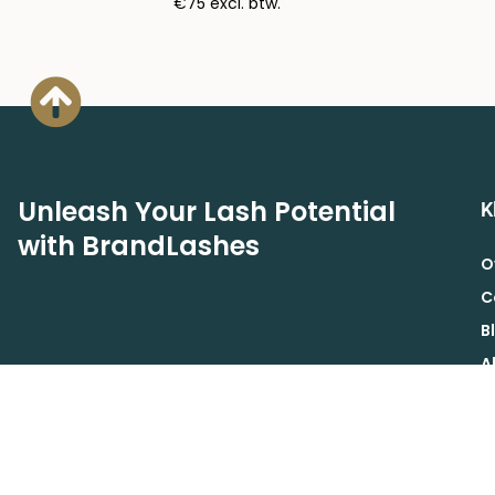
€75 excl. btw.
Unleash Your Lash Potential
K
with BrandLashes
O
C
B
A
A
Schrijf je in voor de Brand Lashes nieuwsbrief voor
B
exclusieve acties, aanbiedingen en korting.
V
INSCHRIJVEN