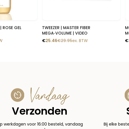
 blik
Snelle blik
| ROSE GEL
TWEEZER | MASTER FIBER
M
MEGA‑VOLUME | VIDEO
M
TW
€
25.46
€
29.95
ex. BTW
€
Vandaag
Verzonden
p werkdagen voor 16:00 besteld, vandaag
Bij elke best