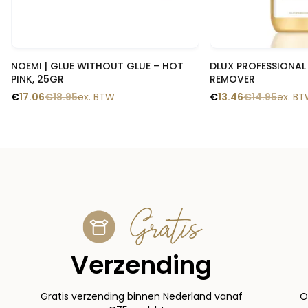
Snelle blik
Snelle
NOEMI | GLUE WITHOUT GLUE – HOT
DLUX PROFESSIONAL 
PINK, 25GR
REMOVER
€
17.06
€
18.95
ex. BTW
€
13.46
€
14.95
ex. B
Gratis
Verzending
Gratis verzending binnen Nederland vanaf
O