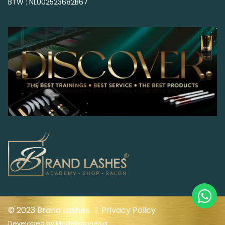
BTW : NL002523682B67
© 2023 Brand Lashes. |
Privacy Policy
Developed by
MadeIndonesia