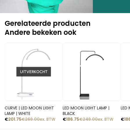
Gerelateerde producten
Andere bekeken ook
-25%
-25%
-
UITVERKOCHT
Snelle blik
Snelle blik
CURVE | LED MOON LIGHT
LED MOON LIGHT LAMP |
LED 
LAMP | WHITE
BLACK
€
201.75
€
269.00
ex. BTW
€
186.75
€
249.00
ex. BTW
€
18